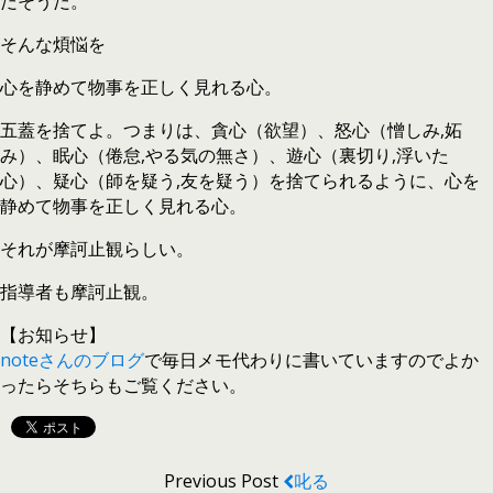
だそうだ。
そんな煩悩を
心を静めて物事を正しく見れる心。
五蓋を捨てよ。つまりは、貪心（欲望）、怒心（憎しみ,妬
み）、眠心（倦怠,やる気の無さ）、遊心（裏切り,浮いた
心）、疑心（師を疑う,友を疑う）を捨てられるように、心を
静めて物事を正しく見れる心。
それが摩訶止観らしい。
指導者も摩訶止観。
【お知らせ】
noteさんのブログ
で毎日メモ代わりに書いていますのでよか
ったらそちらもご覧ください。
Previous Post
叱る