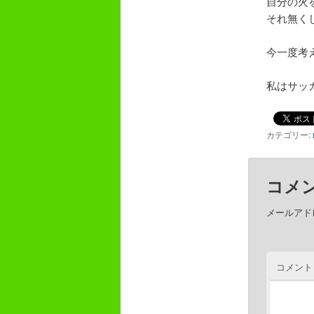
自分の火
それ無く
今一度考
私はサッ
カテゴリー:
コメ
メールアド
コメント