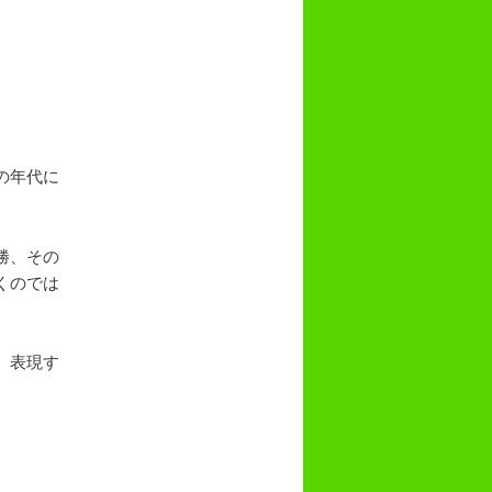
の年代に
勝、その
くのでは
、表現す