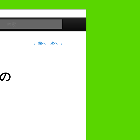
検
索
投
←
前へ
次へ
→
稿
ナ
ビ
の
ゲ
ー
シ
ョ
ン