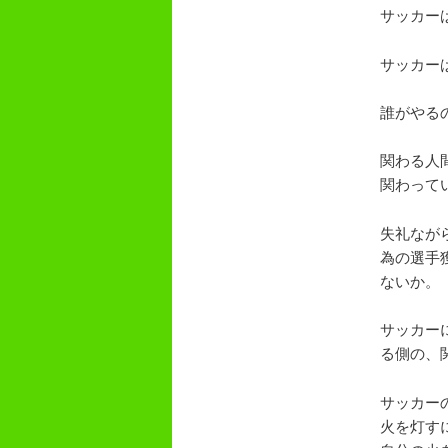
サッカー
サッカー
誰がやる
関わる人
関わって
失礼なが
為の選手
ないか。
サッカー
る側の、
サッカー
火を灯す