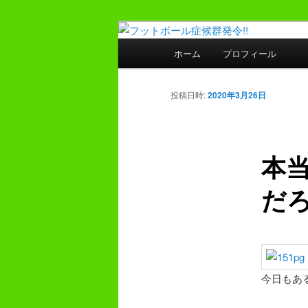
メ
プレーヤー48年・監督30年の
イ
メ
ホーム
プロフィール
ン
イ
フットボール症
コ
ン
ン
メ
投稿日時:
2020年3月26日
テ
ニ
ン
ュ
ツ
ー
本
へ
移
だ
動
今日もあ