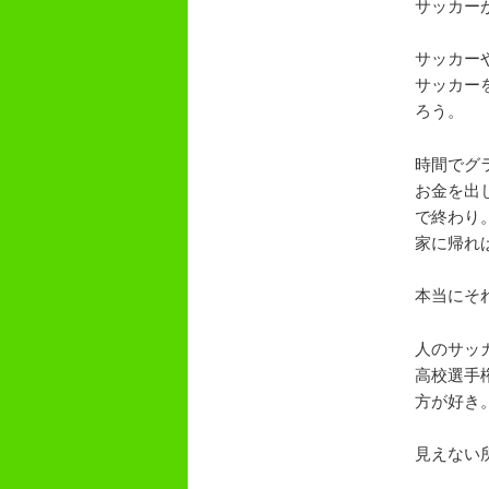
サッカー
サッカー
サッカー
ろう。
時間でグ
お金を出
で終わり
家に帰れ
本当にそ
人のサッ
高校選手
方が好き
見えない