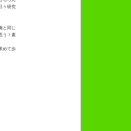
日々研究
俺と同じ
思う！素
求めて歩