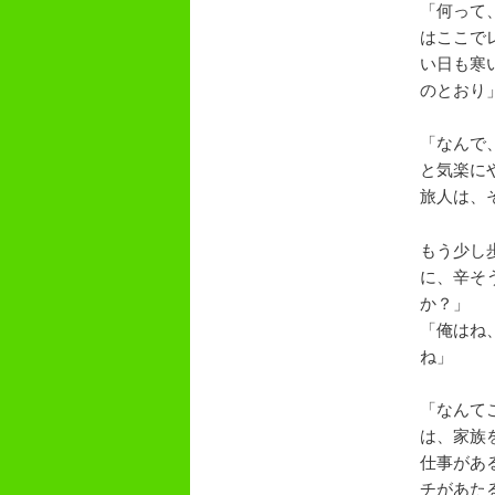
「何って
はここで
い日も寒
のとおり
「なんで
と気楽に
旅人は、
もう少し
に、辛そ
か？」
「俺はね
ね」
「なんて
は、家族
仕事があ
チがあた