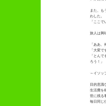
また、も
わした。
「ここで
旅人は興
「ああ、
「大変で
「とんで
ろう！」
～イソッ
目的意識
生活費を
世に残る
毎日同じ