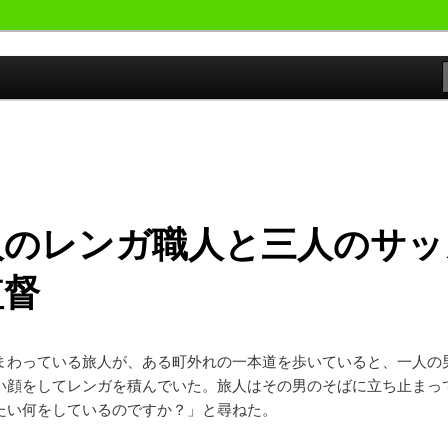
おやじが勝手にサッカーの事書いています。
候群発令!!
人のレンガ職人と三人のサッ
監督
まわっている旅人が、ある町外れの一本道を歩いていると、一人の
い顔をしてレンガを積んでいた。旅人はその男のそばに立ち止まっ
たい何をしているのですか？」と尋ねた。