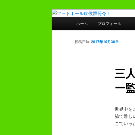
メ
プレーヤー48年・監督30年の
イ
メ
ホーム
プロフィール
ン
イ
フットボール症
コ
ン
ン
メ
投稿日時:
2017年10月30日
テ
ニ
ン
ュ
ツ
ー
三
へ
移
ー
動
世界中を
脇で難し
こでいっ