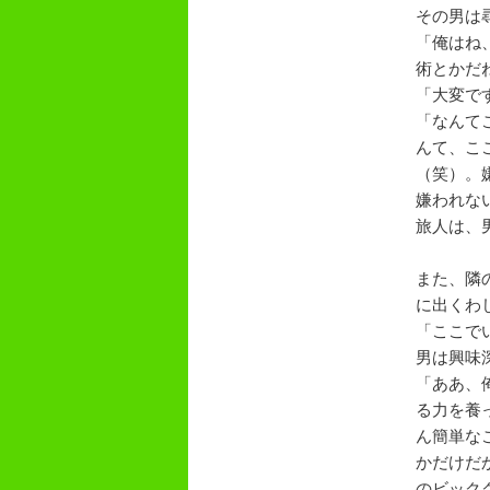
その男は
「俺はね
術とかだ
「大変で
「なんて
んて、こ
（笑）。
嫌われな
旅人は、
また、隣
に出くわ
「ここで
男は興味
「ああ、
る力を養
ん簡単な
かだけだ
のビック