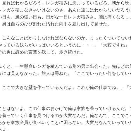
、見ればわかるだろう。レンガ積みに決まっているだろ。朝から晩
レンガを積まなきゃいけないのさ。あんた達にはわからないだろう
い日も、風の強い日も、日がな一日レンガ積みさ。腰は痛くなるし
」男は自らのひび割れた汚れた両手を差し出して見せた。
、こんなことばかりしなければならないのか、まったくついてない
やっている奴らがいっぱいいるというのに・・・」「大変ですね」
その男に慰めの言葉を残して、歩き続けた。
歩くと、一生懸命レンガを積んでいる別の男に出会った。先ほどの
うには見えなかった。旅人は尋ねた。「ここでいったい何をしてい
、ここで大きな壁を作っているんだよ。これが俺の仕事でね。」「
ことはないよ。この仕事のおかげで俺は家族を養っていけるんだ。
を養っていく仕事を見つけるのが大変なんだ。俺なんて、ここでこ
るから家族全員が食べいくことに困らない。大変だなんていってい
るよ」