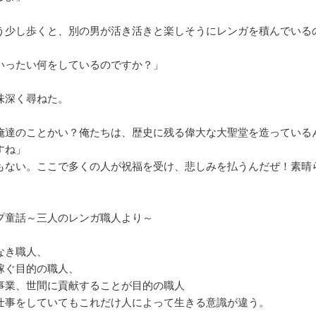
う少し歩くと、別の男が活き活きと楽しそうにレンガを積んでいる
いったい何をしているのですか？」
味深く尋ねた。
俺達のことかい？俺たちは、歴史に残る偉大な大聖堂を造っている
すね」
もない。ここで多くの人が祝福を受け、悲しみを払うんだぜ！素晴
プ童話～三人のレンガ職人より～
なき職人、
稼ぐ目的の職人、
事業、世間に貢献することが目的の職人
仕事をしていてもこれだけ人によって生きる意識が違う。