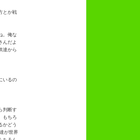
方とか戦
ね。俺な
さんだよ
供達から
にいるの
ら判断す
。もちろ
るかどう
達が世界
もちろん