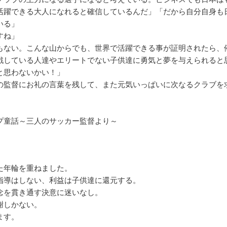
活躍できる大人になれると確信しているんだ」「だから自分自身も
いる」
すね」
もない。こんな山からでも、世界で活躍できる事が証明されたら、
戦している人達やエリートでない子供達に勇気と夢を与えられると
と思わないかい！」
の監督にお礼の言葉を残して、また元気いっぱいに次なるクラブを
。
プ童話～三人のサッカー監督より～
た年輪を重ねました。
指導はしない、利益は子供達に還元する。
念を貫き通す決意に迷いなし。
謝しかない。
ます。