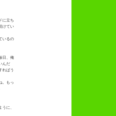
ドに立ち
続けてい
ているの
毎日、俺
いんだ
すればう
ね。もっ
」
ように、