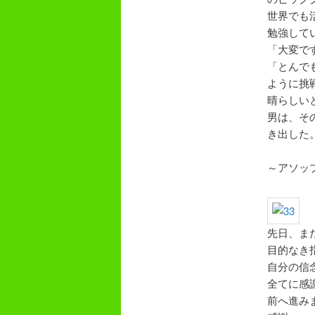
世界でも
勉強して
「大変で
「とんで
ように挑
晴らしい
男は、そ
き出した
～アソッ
先日、ま
目的なき
自分の信
全てに感
前へ進み