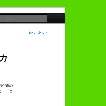
検
索
投
←
前へ
次へ
→
稿
ナ
ビ
カ
ゲ
ー
シ
ョ
ン
男が道の
て、「こ