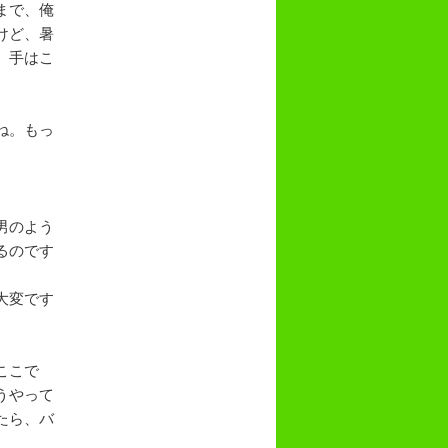
まで、俺
けど、暑
、手はこ
ね。もっ
男のよう
るのです
大変です
ここで
うやって
たら、バ