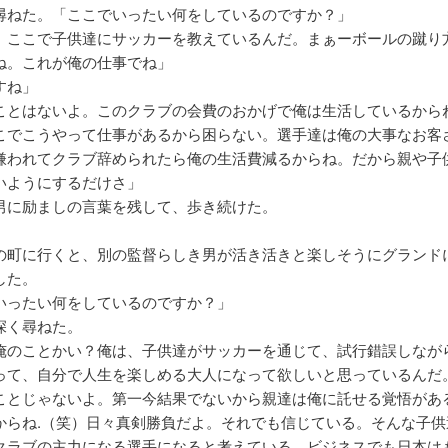
尋ねた。「ここでいったい何をしているのですか？」
、ここで子供達にサッカーを教えているんだ。まぁーボールの蹴り
ね。これが俺の仕事でね」
すね」
ことはないよ。このクラブの会費のおかげで俺は生活しているから
こでこうやって仕事があるから困らない。選手達は俺の大事なお客
嫌われてクラブ辞められたら俺の生活費減るからね。だから親や子
いようにするだけさ」
男に励ましの言葉を残して、歩き続けた。
の町に行くと、別の監督らしき男が活き活きと楽しそうにグランド
した。
いったい何をしているのですか？」
深く尋ねた。
俺のことかい？俺は、子供達がサッカーを通じて、試行錯誤しなが
って、自分で人生を楽しめる大人になって欲しいと思っているんだ
ことじゃないよ。第一今結果でないから親達は俺に託せる覚悟があ
からね.（笑）日々真剣勝負だよ。それでも信じている。そんな子供
クラブの主力になる選手になると考えている。ビジネスでも日本は