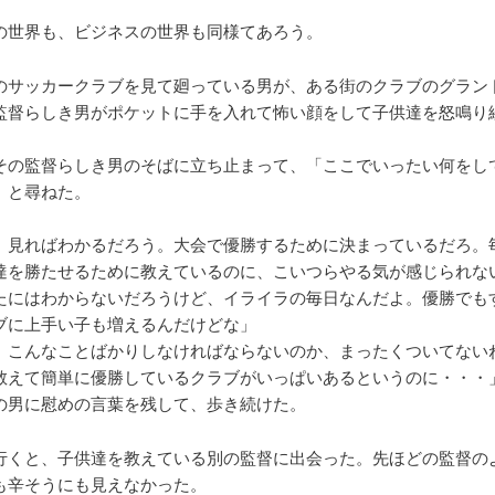
の世界も、ビジネスの世界も同様てあろう。
のサッカークラブを見て廻っている男が、ある街のクラブのグラン
監督らしき男がポケットに手を入れて怖い顔をして子供達を怒鳴り
その監督らしき男のそばに立ち止まって、「ここでいったい何をし
」と尋ねた。
、見ればわかるだろう。大会で優勝するために決まっているだろ。
達を勝たせるために教えているのに、こいつらやる気が感じられな
たにはわからないだろうけど、イライラの毎日なんだよ。優勝でも
ブに上手い子も増えるんだけどな」
、こんなことばかりしなければならないのか、まったくついてない
教えて簡単に優勝しているクラブがいっぱいあるというのに・・・
の男に慰めの言葉を残して、歩き続けた。
行くと、子供達を教えている別の監督に出会った。先ほどの監督の
も辛そうにも見えなかった。