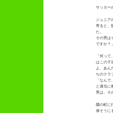
サッカー
ジュニア
寄ると、
た。
その男は
ですか？
「何って
はこの子
よ。あん
ちのクラ
「なんで
と適当に
男は、そ
隣の町に
偉そうに