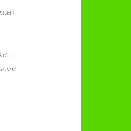
のに出く
んだ！」
らしいだ