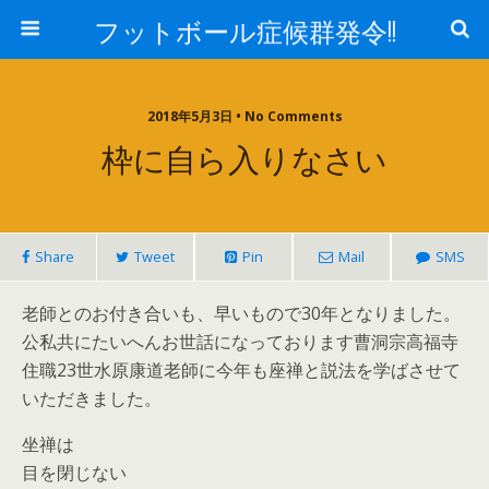
フットボール症候群発令!!
2018年5月3日 • No Comments
枠に自ら入りなさい
Share
Tweet
Pin
Mail
SMS
老師とのお付き合いも、早いもので30年となりました。
公私共にたいへんお世話になっております曹洞宗高福寺
住職23世水原康道老師に今年も座禅と説法を学ばさせて
いただきました。
坐禅は
目を閉じない