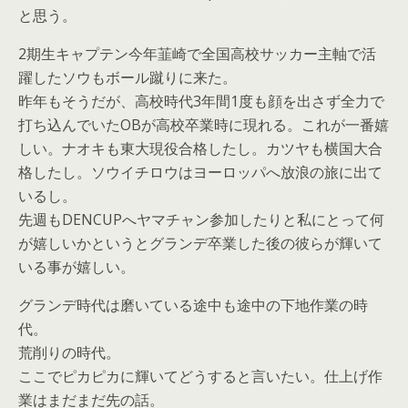
と思う。
2期生キャプテン今年韮崎で全国高校サッカー主軸で活
躍したソウもボール蹴りに来た。
昨年もそうだが、高校時代3年間1度も顔を出さず全力で
打ち込んでいたOBが高校卒業時に現れる。これが一番嬉
しい。ナオキも東大現役合格したし。カツヤも横国大合
格したし。ソウイチロウはヨーロッパへ放浪の旅に出て
いるし。
先週もDENCUPへヤマチャン参加したりと私にとって何
が嬉しいかというとグランデ卒業した後の彼らが輝いて
いる事が嬉しい。
グランデ時代は磨いている途中も途中の下地作業の時
代。
荒削りの時代。
ここでピカピカに輝いてどうすると言いたい。仕上げ作
業はまだまだ先の話。