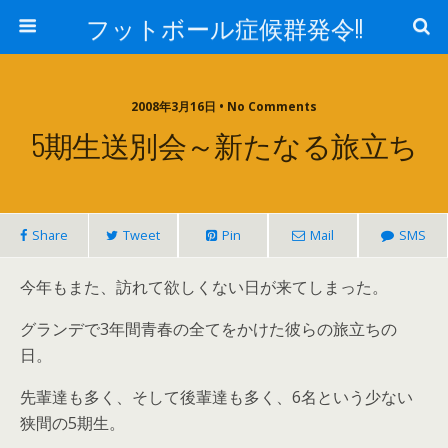
フットボール症候群発令!!
2008年3月16日 • No Comments
5期生送別会～新たなる旅立ち
Share
Tweet
Pin
Mail
SMS
今年もまた、訪れて欲しくない日が来てしまった。
グランデで3年間青春の全てをかけた彼らの旅立ちの
日。
先輩達も多く、そして後輩達も多く、6名という少ない
狭間の5期生。