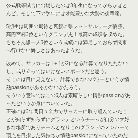
公式戦等試合に出場したのは3年生になってからがほと
んど。そして下の学年には才能豊かな大勢の後輩達。
5期生は周囲の期待と裏腹に県フットサルリーグ優勝。
高円宮杯3位というグランデ史上最高の成績を収めた。
もちろん誰一人3位という成績には満足しておらず関東
へ行けない悔しさはあったようだ。
改めて、サッカーは1＋1が2になる計算でなりたたない
し、成り立ってはいけないスポーツだと思う。
そこには目に見えない、計算できないパワーというか情
熱passionがあるかないかだろう。
そういう意味ではこの6人は素晴らしい情熱passionがあ
ったというか身についていた。
正確には3年間日々全力でサッカーに取り組んでいたこ
とが知らず知らずにグランデというチームが自分の大好
きな場所でありチームとなりこのグランデのメンバーで
頂点を目指した気持ちが情熱passionになっていたのだ