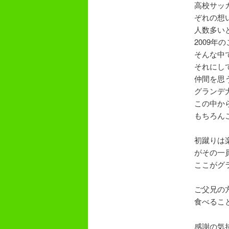
高校サッ
ぞれの想
人数多い
2009年
そんな中
それにし
仲間を思
グランデ
この中か
もちろん
初蹴りは
がその一
ここがグ
ご父兄の
食べるこ
感謝の気