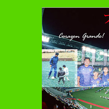
メ
プレーヤー48年・監督30年の
イ
ン
フットボール症
コ
ン
テ
ン
ツ
へ
移
動