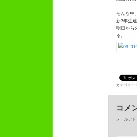
そんな中
新3年生
明日から
る。
カテゴリー:
コメ
メールアド