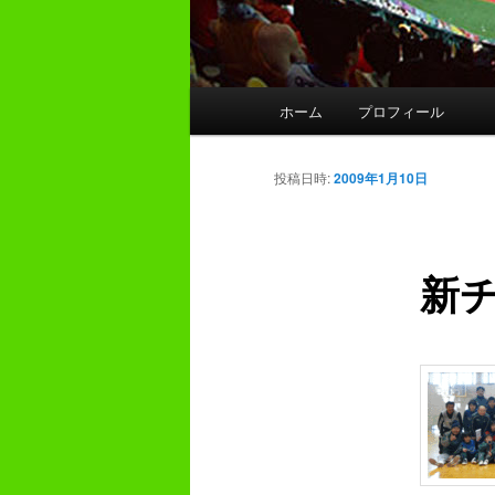
メ
ホーム
プロフィール
イ
ン
メ
投稿日時:
2009年1月10日
ニ
ュ
ー
新