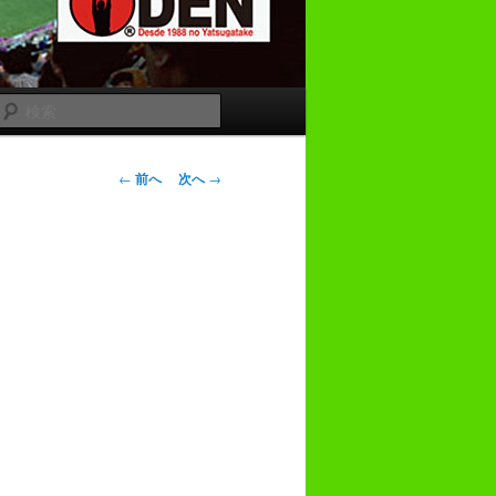
検
索
投
←
前へ
次へ
→
稿
ナ
ビ
ゲ
ー
シ
ョ
ン