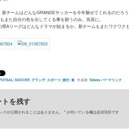
、新チームはどんなGRANDEサッカーを今年魅せてくれるのだろ
達もまた自分の色を出してくる事を願うのみ。気長に。
の県Aリーグはどんなドラマが始まるか。新チームもまたワクワク
FUTSAL
,
SOCCER
,
グランデ
,
スポーツ
,
旅行
,
食
作成者:
Tabata
パーマリンク
ントを残す
レスが公開されることはありません。
*
が付いている欄は必須項目です