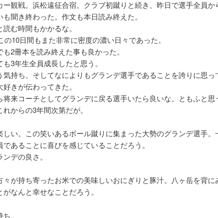
カー観戦。浜松遠征合宿。クラブ初蹴りと続き、昨日で選手全員か
いも聞き終わった。作文も本日読み終えた。
と読む時間もかかるな。
のこの10日間もまた非常に密度の濃い日々であった。
でも2冊本を読み終えた事も良かった。
ても3年生全員成長したと思う。
う気持ち。そしてなによりもグランデ選手であることを誇りに思っ
大好きが伝わってきた。
ら将来コーチとしてグランデに戻る選手いたら良いな。ともふと思
これからの3年間次第だが。
楽しい。この笑いあるボール蹴りに集まった大勢のグランデ選手。
員であることに喜びを感じていることだろう。
ランデの良さ。
方々が持ち寄ったお米での美味しいおにぎりと豚汁。八ヶ岳を背に
とがなんと幸せなことだろう。
持ち。