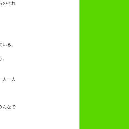
らのそれ
ている。
う。
一人一人
みんなで