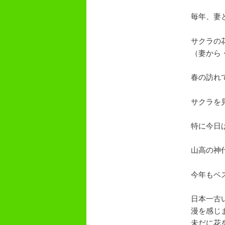
毎年、妻
サクラの
（妻から
春の訪れ
サクラを
特に今日
山高の神
今年もベ
日本一古
漫を感じ
未だに花