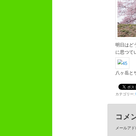
明日はど
に思つてい
八ヶ岳とサ
カテゴリー:
コメ
メールアド