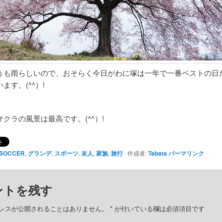
うも雨らしいので、おそらく今日がわに塚は一年で一番ベストの日
ます。(^^）!
クラの風景は最高です。(^^）!
SOCCER
,
グランデ
,
スポーツ
,
友人
,
家族
,
旅行
作成者:
Tabata
パーマリンク
ントを残す
レスが公開されることはありません。
*
が付いている欄は必須項目です