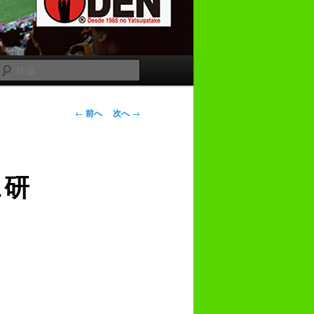
検
索
投
←
前へ
次へ
→
稿
ナ
ビ
ュ研
ゲ
ー
シ
ョ
ン