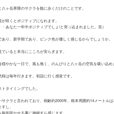
と八ヶ岳界隈のサクラを観に歩くだけのことです。
花が咲くとポジティブになれます。
・・あなた一年中ポジティブでしょ!と突っ込まれました。笑）
であり、新学期であり、ピンク色が優しく感じるからでしょうか。
見ていると本当にこころが安らぎます。
は穏やかな一日で、風も無く、のんびりと八ヶ岳の空気を吸い込め
代桜は毎年行きます。初詣に行く感覚です。
ストタイミングでした。
いサクラと言われており、樹齢約2000年、根本周囲約14メートル
ますし、
を毎年咲かせる事に神秘すら感じます。