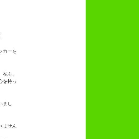
!
ッカーを
、私も、
心を持っ
いまし
べません