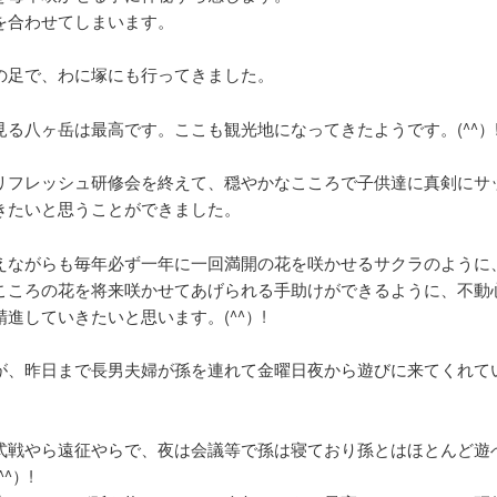
を合わせてしまいます。
の足で、わに塚にも行ってきました。
見る八ヶ岳は最高です。ここも観光地になってきたようです。(^^）
リフレッシュ研修会を終えて、穏やかなこころで子供達に真剣にサ
きたいと思うことができました。
えながらも毎年必ず一年に一回満開の花を咲かせるサクラのように
こころの花を将来咲かせてあげられる手助けができるように、不動
進していきたいと思います。(^^）!
が、昨日まで長男夫婦が孫を連れて金曜日夜から遊びに来てくれて
式戦やら遠征やらで、夜は会議等で孫は寝ており孫とはほとんど遊
^）!