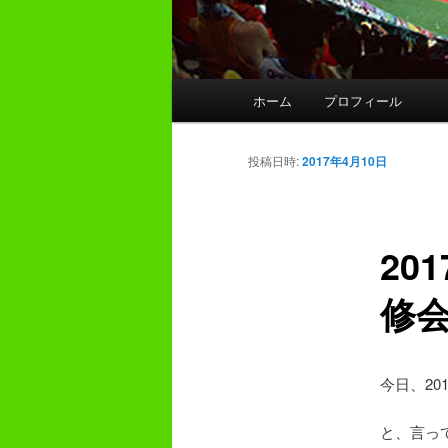
メ
ホーム
プロフィール
イ
ン
メ
投稿日時:
2017年4月10日
ニ
ュ
ー
20
修
今日、2
と、言っ