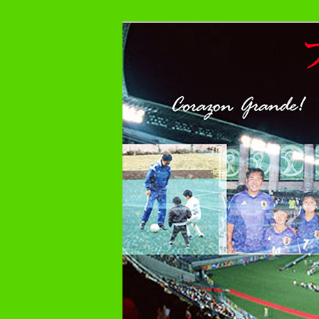
メ
プレーヤー48年・監督30年の
イ
ン
フットボール症
コ
ン
テ
ン
ツ
へ
移
動