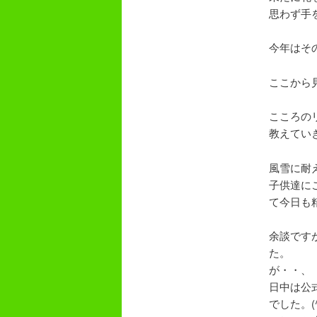
思わず手
今年はそ
ここから
こころの
教えてい
風雪に耐
子供達に
て今日も精
余談です
た。
が・・、
日中は公
でした。(^