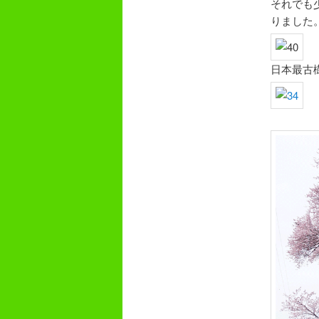
それでも
りました
日本最古樹