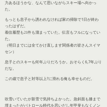
力あるほうかな、なんて思いながらスキー場へ向かっ
た。
1
もっとも息子から誘われなければ家の掃除で
日が終わ
ったはずだ。
着信履歴も21件も溜まっていた。伝言もフルになってい
た。
（明日までには全てかけ直します関係者の皆さんスイマ
セン）
6,7
息子とのスキーも何年ぶりだろうか。おそらく
年ぶり
だな。
?
この歳で息子と対等以上
に滑れる俺も幸せものだ。
吹雪いていたが新雪で気持ちよかった。急斜面も膝まで
埋まったがパトロール時代を思いだし年甲斐もなくノン