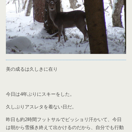
美の成るは久しきに在り
4
今日は
年ぶりにスキーをした。
久しぶりアスレタを着ない日だ。
2
昨日も約
時間フットサルでビッショリ汗かいて、今日
は朝から雪掻き終えて出かけるのだから、自分でも行動