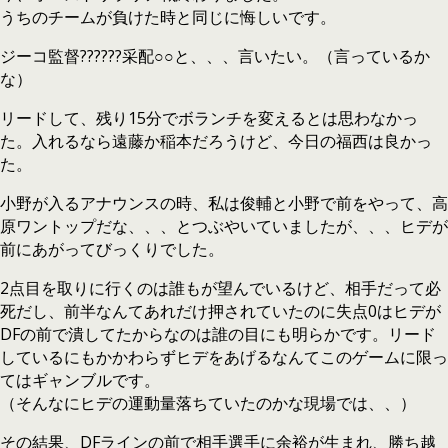
うちのチームが負けた時と同じに悔しいです。
ジーコ監督??????采配○○と、、、言いたい。（言っているか
な）
リードして、残り15分でボランチを変えるとは思わなかっ
た。入れるなら遠藤か稲本だろうけど、今日の福西は良かっ
た。
小野が入るアナウンスの時、私は俊輔と小野で前をやって、高
原ワントップだな、、、とつぶやいていましたが、、、ヒデが
前にあがってびっくりでした。
2点目を取りに行くのは誰もが望んでいるけど、相手だって必
死だし、前半なんてあれだけ押されていたのに失点0はヒデが
DFの前で潰してたからなのは誰の目にも明らかです。リード
しているにもかかわらずヒデをあげるなんてこのゲームに限っ
てはギャンブルです。
（そんなにヒデの運動量落ちていたのかな現場では、、）
その結果、DFラインの前で相手選手に余裕が生まれ、勝ち越