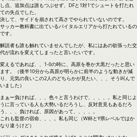
し点、追加点は誰もつぶせず、DFと1対1でシュートを打たれ
ての失点でした。
決して、サイドを崩されて高さでやられていないのです。
サッカー教科書に出ているバイタルエリアから打たれているの
です。
解説者も誰も触れていませんでしたが、私にはあの欲張った交
代が流れを変えてしまったと言いたいです。
変えるであれば、、1-0の時に、高原を巻か大黒だったと思い
ます。（後半10分から高原が明らかに前半のような動きが減
り、元気の良いこの2人のどちらかが見たい、、、そう叫んで
いました）
まぁー負ければ、、、色々と言うわけで、、、、。私と同じよ
うに言っている人も大勢いるだろうし、反対意見もあるだろ
う、、、負ければ、原因があって、、、、。
これも監督の宿命、、、。私も同じ（W杯とY県レベルではか
なり違うけど）