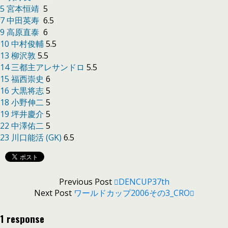
5 宮本恒靖
5
7 中田英寿
6.5
9 高原直泰
6
10 中村俊輔
5.5
13 柳沢敦
5.5
14 三都主アレサンドロ
5.5
15 福西崇史
6
16 大黒将志
5
18 小野伸二
5
19 坪井慶介
5
22 中澤佑二
5
23 川口能活 (GK)
6.5
Previous Post
DENCUP37th
Next Post
ワールドカップ2006その3_CRO
1 response