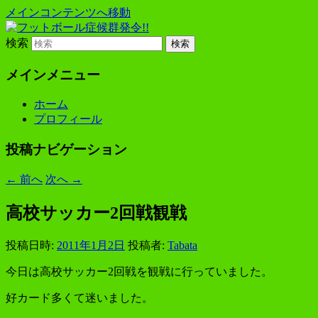
メインコンテンツへ移動
プレーヤー48年・監督30年のおやじが
検索
フットボール症候群発令!!
メインメニュー
ホーム
プロフィール
投稿ナビゲーション
←
前へ
次へ
→
高校サッカー2回戦観戦
投稿日時:
2011年1月2日
投稿者:
Tabata
今日は高校サッカー2回戦を観戦に行っていました。
好カード多くて迷いました。