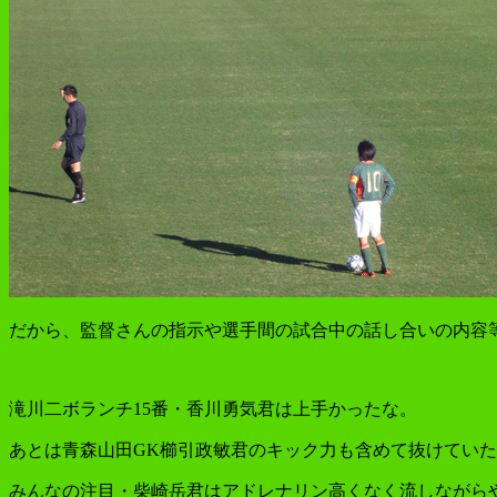
だから、監督さんの指示や選手間の試合中の話し合いの内容
滝川二ボランチ15番・香川勇気君は上手かったな。
あとは青森山田GK櫛引政敏君のキック力も含めて抜けてい
みんなの注目・柴崎岳君はアドレナリン高くなく流しながら