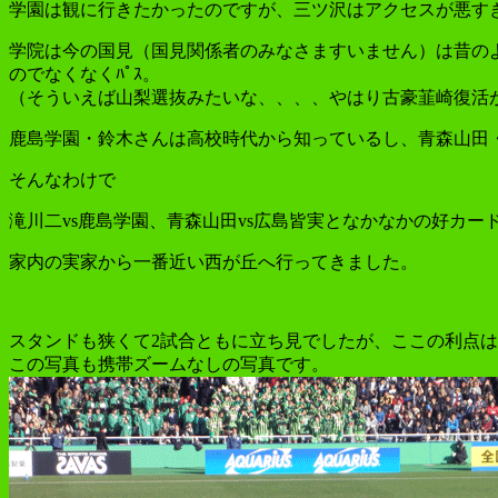
学園は観に行きたかったのですが、三ツ沢はアクセスが悪す
学院は今の国見（国見関係者のみなさますいません）は昔の
のでなくなくﾊﾟｽ。
（そういえば山梨選抜みたいな、、、、やはり古豪韮崎復活
鹿島学園・鈴木さんは高校時代から知っているし、青森山田・
そんなわけで
滝川二vs鹿島学園、青森山田vs広島皆実となかなかの好カー
家内の実家から一番近い西が丘へ行ってきました。
スタンドも狭くて2試合ともに立ち見でしたが、ここの利点
この写真も携帯ズームなしの写真です。