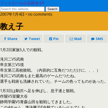
フットボール症候群発令!!
2007年1月4日 • no comments
教え子
Share
Tweet
Pin
Mail
SMS
1月2日家族5人での観戦。
滝川二VS武南
帝京第三VS境
帝京第三高校敗戦。（内容的に互角だつただけに、、、）
滝川二VS武南もまた最高のゲームだつたね。
選手も戦術も洗練されていた。チームの色ってものがあった。
1月3日は駒沢へ足を伸ばし、息子達と観戦。
作陽VS室蘭大谷
静岡学園VS青森山田を観戦してきました。
この4チーム。準決勝2試合観ているレベルでした。