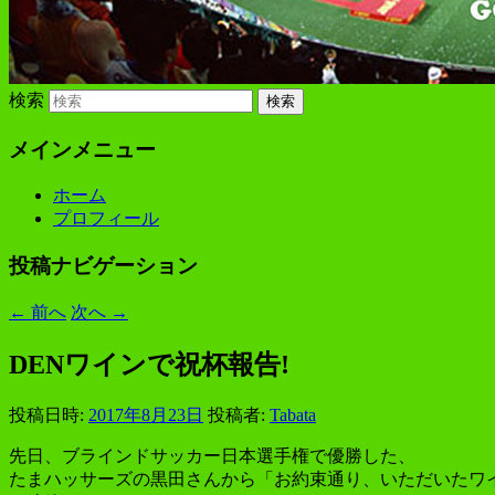
検索
メインメニュー
ホーム
プロフィール
投稿ナビゲーション
←
前へ
次へ
→
DENワインで祝杯報告!
投稿日時:
2017年8月23日
投稿者:
Tabata
先日、ブラインドサッカー日本選手権で優勝した、
たまハッサーズの黒田さんから「お約束通り、いただいたワ