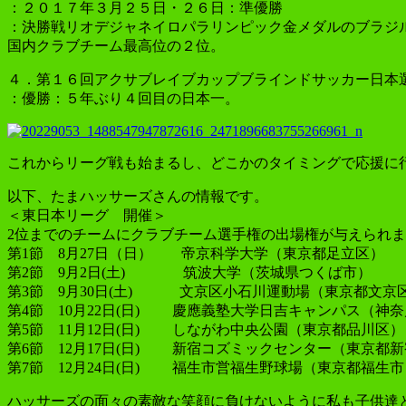
：２０１７年３月２５日・２６日：準優勝
：決勝戦リオデジャネイロパラリンピック金メダルのブラジ
国内クラブチーム最高位の２位。
４．第１６回アクサブレイブカップブラインドサッカー日本
：優勝：５年ぶり４回目の日本一。
これからリーグ戦も始まるし、どこかのタイミングで応援に
以下、たまハッサーズさんの情報です。
＜東日本リーグ 開催＞
2位までのチームにクラブチーム選手権の出場権が与えられ
第1節 8月27日（日） 帝京科学大学（東京都足立区）
第2節 9月2日(土) 筑波大学（茨城県つくば市）
第3節 9月30日(土) 文京区小石川運動場（東京都文京
第4節 10月22日(日) 慶應義塾大学日吉キャンパス（神
第5節 11月12日(日) しながわ中央公園（東京都品川区）
第6節 12月17日(日) 新宿コズミックセンター（東京都
第7節 12月24日(日) 福生市営福生野球場（東京都福生市
ハッサーズの面々の素敵な笑顔に負けないように私も子供達