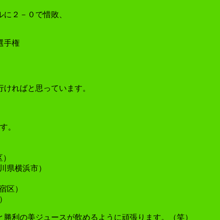
ルに２－０で惜敗、
選手権
行ければと思っています。
ます。
区）
奈川県横浜市）
新宿区）
）
と勝利の美ジュースが飲めるように頑張ります。（笑）