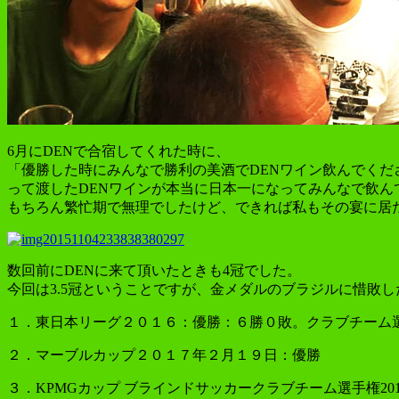
6月にDENで合宿してくれた時に、
「優勝した時にみんなで勝利の美酒でDENワイン飲んでくだ
って渡したDENワインが本当に日本一になってみんなで飲ん
もちろん繁忙期で無理でしたけど、できれば私もその宴に居たか
数回前にDENに来て頂いたときも4冠でした。
今回は3.5冠ということですが、金メダルのブラジルに惜敗
１．東日本リーグ２０１６：優勝：６勝０敗。クラブチーム
２．マーブルカップ２０１７年２月１９日：優勝
３．KPMGカップ ブラインドサッカークラブチーム選手権201