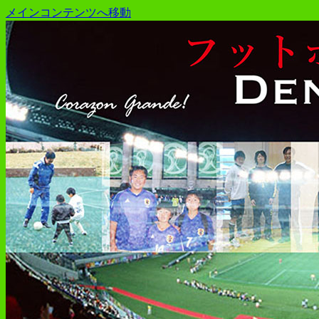
メインコンテンツへ移動
プレーヤー48年・監督30年のおやじが
フットボール症候群発令!!