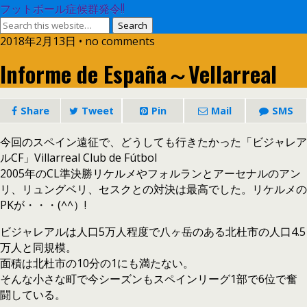
フットボール症候群発令!!
2018年2月13日 • no comments
Informe de España～Vellarreal
Share
Tweet
Pin
Mail
SMS
今回のスペイン遠征で、どうしても行きたかった「ビジャレア
ルCF」Villarreal Club de Fútbol
2005年のCL準決勝リケルメやフォルランとアーセナルのアン
リ、リュングベリ、セスクとの対決は最高でした。リケルメの
PKが・・・(^^）!
ビジャレアルは人口5万人程度で八ヶ岳のある北杜市の人口4.5
万人と同規模。
面積は北杜市の10分の1にも満たない。
そんな小さな町で今シーズンもスペインリーグ1部で6位で奮
闘している。