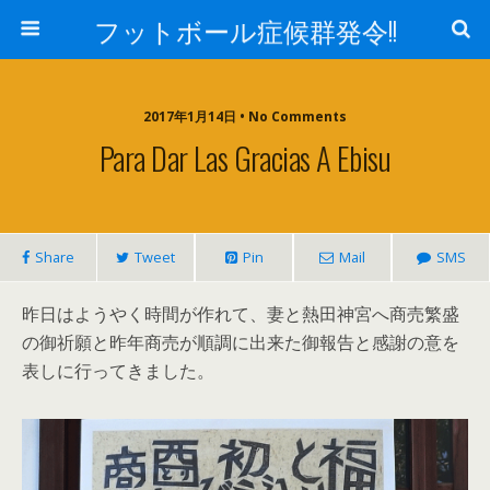
フットボール症候群発令!!
2017年1月14日 • No Comments
Para Dar Las Gracias A Ebisu
Share
Tweet
Pin
Mail
SMS
昨日はようやく時間が作れて、妻と熱田神宮へ商売繁盛
の御祈願と昨年商売が順調に出来た御報告と感謝の意を
表しに行ってきました。