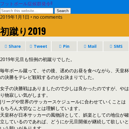
フットボール症候群発令!!
2019年1月1日 • no comments
初蹴り2019
Share
Tweet
Pin
Mail
SMS
2019年元旦も恒例の初蹴りでした。
毎年ボール蹴って、その後、遅めのお昼を食べながら、天皇杯
の決勝をテレビ観戦するのがお決まりでした。
女子の決勝戦はありましたので少しは良かったのですが、やは
り物寂しい気がします。
Jリーグや世界のサッカースケジュールに合わせていくことは
もちろん大切なことは理解しています。
天皇杯が日本サッカーの風物詩として、娯楽としての地位が確
立しているのであれば、どうにか元旦開催が継続して欲しいと
いう願いがあります。