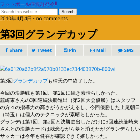
フットボール症候群発令!!
2010年4月4日 • no comments
第3回グランデカップ
Share
Tweet
Pin
Mail
SMS
第3回
グランデカップ
も晴天の中終了した。
今回の決勝戦も第1回、第2回に続き素晴らしかった。
韮崎東さんの3回連続決勝進出（第2回大会優勝）はスタッフ
の方々の指導力の高さがうかがえるし、今回優勝した上尾朝日
（埼玉）は個人のテクニックが素晴らしかった。
グランデは第1回、第2回と決勝進出しただけに3回連続韮崎東
さんとの決勝カードは残念ながら夢と消えたがグランデらしい
サッカーは今年も健在が確認できて嬉しかった。