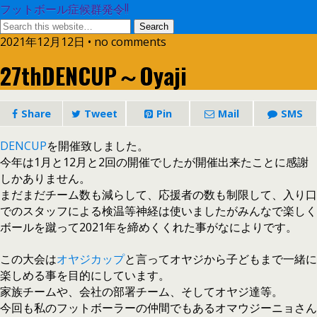
フットボール症候群発令!!
2021年12月12日 • no comments
27thDENCUP～Oyaji
Share
Tweet
Pin
Mail
SMS
DENCUP
を開催致しました。
今年は1月と12月と2回の開催でしたが開催出来たことに感謝
しかありません。
まだまだチーム数も減らして、応援者の数も制限して、入り口
でのスタッフによる検温等神経は使いましたがみんなで楽しく
ボールを蹴って2021年を締めくくれた事がなによりです。
この大会は
オヤジカップ
と言ってオヤジから子どもまで一緒に
楽しめる事を目的にしています。
家族チームや、会社の部署チーム、そしてオヤジ達等。
今回も私のフットボーラーの仲間でもあるオマウジーニョさん