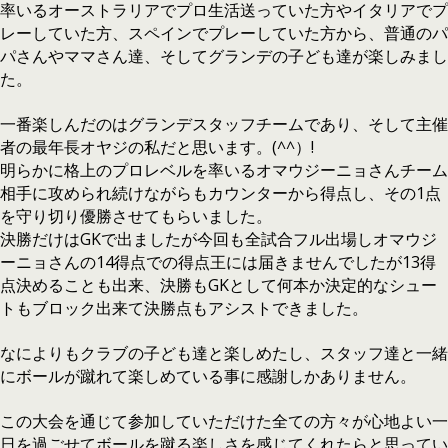
率いるオーストラリアでプロ生活送っていた方やイタリアでプ
レーしていた方、スペインでプレーしていた方から、普通のパ
パさんやママさん達、そしてグランデの子ども達が楽しみまし
た。
一番楽しんだのはグランデスタッフチームであり、そして主催
者の最年長オヤジの私だと思います。(^^）!
明らかに格上のプロレベルを率いるオマウジーニョさんチーム
相手に攻められ続けながらもカウンターから得点し、その1点
を守り切り優勝させてもらいました。
決勝だけはGKで出ましたが今回も全試合フル出場しオマウジ
ーニョさんの14得点での得点王には届きませんでしたが13得
点決めることも出来、決勝もGKとして何本か決定的なシュー
トもブロック出来て決勝点もアシストできました。
なによりもクラブの子ども達と楽しめたし、スタッフ達と一緒
にボールが蹴れて楽しめている事に感謝しかありません。
この大会を通じて参加していただけた全ての方々が心地よい一
日を過ごせてボールを蹴る楽しさを感じてくれたらと思ってい