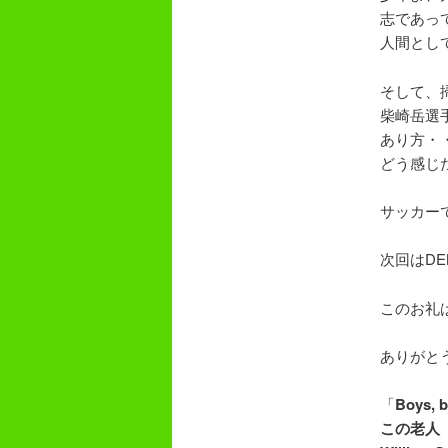
志であっ
人間とし
そして、
柴崎岳選
あり方・
どう感じ
サッカー
次回はD
このお礼
ありがとう
「
Boys, b
この老人