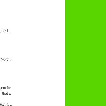
りです。
けのサッ
not for
l that a
求める大