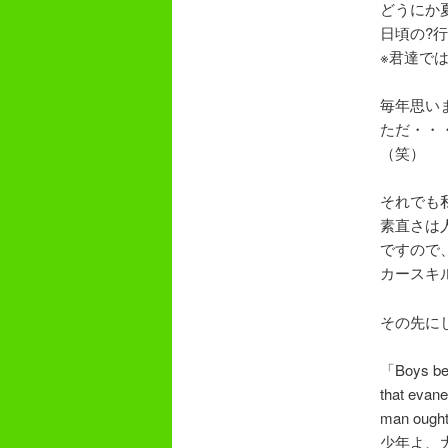
どうにか
日頃の?
※君達で
毎年思い
ただ・・
（笑）
それでも
素直さは
ですので
カースキ
その先に
「Boys be a
that evane
man ought
少年よ、