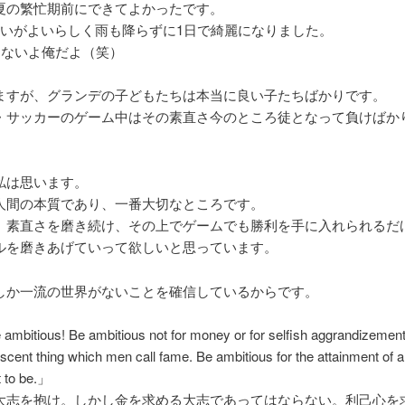
夏の繁忙期前にできてよかったです。
行いがよいらしく雨も降らずに1日で綺麗になりました。
はないよ俺だよ（笑）
ますが、グランデの子どもたちは本当に良い子たちばかりです。
・サッカーのゲーム中はその素直さ今のところ徒となって負けばか
私は思います。
人間の本質であり、一番大切なところです。
、素直さを磨き続け、その上でゲームでも勝利を手に入れられるだ
ルを磨きあげていって欲しいと思っています。
しか一流の世界がないことを確信しているからです。
mbitious! Be ambitious not for money or for selfish aggrandizement,
scent thing which men call fame. Be ambitious for the attainment of al
 to be.」
大志を抱け。しかし金を求める大志であってはならない。利己心を