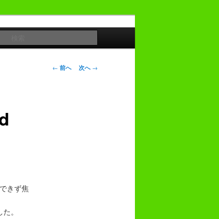
検
索
投
←
前へ
次へ
→
稿
ナ
ビ
ld
ゲ
ー
シ
ョ
ン
。
かできず焦
した。