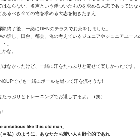
てはならない。名声という浮ついたものを求める大志であってはな
てあるべき全ての物を求める大志を抱きたまえ
掃除終了後、一緒にDENのテラスでお茶をしました。
手の話し、田舎、都会、俺の考えているジュニアやジュニアユース
・・。
たかな。
ではなかったけど、一緒に汗をたっぷりと流せて楽しかったです。
ENCUPででも一緒にボールを蹴って汗を流そうな!
はたっぷりとトレーニングでお返しするよ。（笑）
!
e ambitious like this old man
」
（＝私）のように、あなたたち若い人も野心的であれ