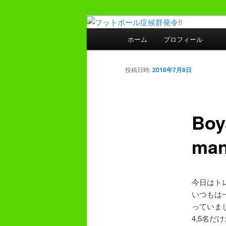
メ
プレーヤー48年・監督30年の
イ
メ
ホーム
プロフィール
ン
イ
フットボール症
コ
ン
ン
メ
投稿日時:
2018年7月8日
テ
ニ
ン
ュ
ツ
ー
Boys
へ
移
ma
動
今日はト
いつもは
っていま
4,5名