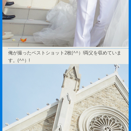
俺が撮ったベストショット2枚(^^）!両父を収めていま
す。(^^）!