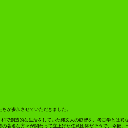
勝手にサッカーの事書いています。
たちが参加させていただきました。
平和で創造的な生活をしていた縄文人の叡智を、考古学とは異
者の著名な方々が関わって立上げた任意団体だそうで、今後、