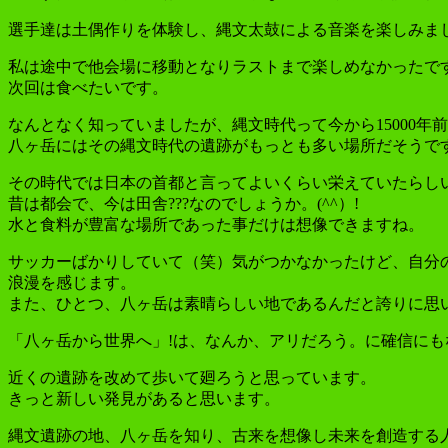
選手達は土偶作りを体験し、縄文太鼓による音楽を楽しみま
私は途中で他会場に移動となりラストまで楽しめなかったです
次回は食べたいです。
なんとなく知っていましたが、縄文時代って今から15000年前に
八ヶ岳にはその縄文時代の遺跡がもっとも多い場所だそうで
その時代では日本の首都と言ってよいくらい栄えていたらし
昔は都会で、今は田舎???なのでしょうか。(^^）!
水と食料が豊富な場所であった事だけは想像できますね。
サッカーばかりしていて（笑）気がつかなかったけど、自分
浪漫を感じます。
また、ひとつ、八ヶ岳は素晴らしい地であるんだと誇りに思
「八ヶ岳から世界へ」!は、なんか、アリだろう。に確信にもな
近くの遺跡を改めて歩いて廻ろうと思っています。
きっと新しい発見があると思います。
縄文遺跡の地、八ヶ岳を知り、古来を想像し未来を創造する人