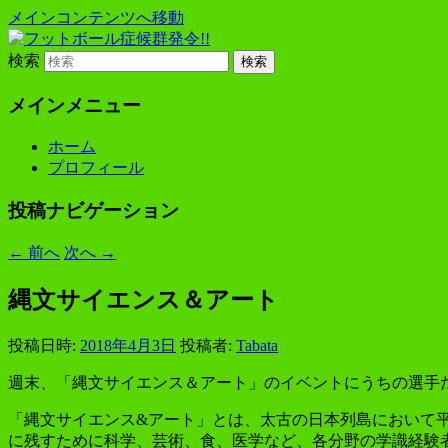
メインコンテンツへ移動
プレーヤー48年・監督30年のおやじが
検索
フットボール症候群発令!!
メインメニュー
ホーム
プロフィール
投稿ナビゲーション
←
前へ
次へ
→
縄文サイエンス＆アート
投稿日時:
2018年4月3日
投稿者:
Tabata
週末、「縄文サイエンス＆アート」のイベントにうちの選手
「縄文サイエンス&アート」とは、太古の日本列島において
に残すために科学、芸術、食、医学など、各分野の学識経験