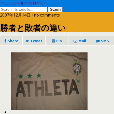
フットボール症候群発令!!
2007年12月14日 • no comments
勝者と敗者の違い
Share
Tweet
Pin
Mail
SMS