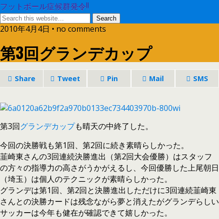
フットボール症候群発令!!
2010年4月4日 • no comments
第3回グランデカップ
Share
Tweet
Pin
Mail
SMS
第3回
グランデカップ
も晴天の中終了した。
今回の決勝戦も第1回、第2回に続き素晴らしかった。
韮崎東さんの3回連続決勝進出（第2回大会優勝）はスタッフ
の方々の指導力の高さがうかがえるし、今回優勝した上尾朝日
（埼玉）は個人のテクニックが素晴らしかった。
グランデは第1回、第2回と決勝進出しただけに3回連続韮崎東
さんとの決勝カードは残念ながら夢と消えたがグランデらしい
サッカーは今年も健在が確認できて嬉しかった。