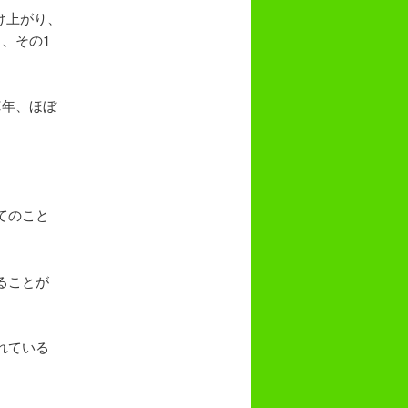
け上がり、
、その1
。
毎年、ほぼ
てのこと
ることが
れている