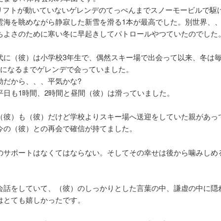
0、リフトが動いていないゲレンデのてっぺんまでスノーモービルで駆
雲海を眺めながら静寂した新雪を滑る1本が最高でした。別世界、、
ちよさのために寒い冬に早起きしてパトロールやつていたのでした
代に（彼）は小学校3年生で、偶然スキー場で出会って以来、冬は
生になるまでゲレンデで会っていました。
効だから、、、平気かな?
平日も1時間、2時間と昼間（彼）は滑っていました。
（彼）も（彼）だけど学校よりスキー場へ送迎をしていた親があっ
今の（彼）との再会で確信が持てました。
のサポートはなくてはならない。そしてその幸せは後から噛みしめ
会話をしていて、（彼）のしっかりとした言葉の中、謙虚の中に隠
はとても嬉しかったです。