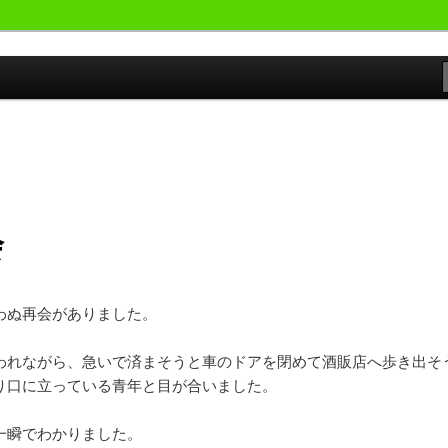
おやじが勝手にサッカーの事書いています。
候群発令!!
会
わぬ再会がありました。
われながら、急いで済まそうと車のドアを閉めて酒販店へ歩き出そ
り口に立っている青年と目が合いました。
一瞬でわかりました。