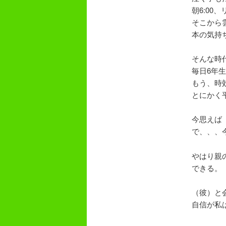
朝6:0
そこから
本の気持
そんな時
毎日6年
もう、時
とにかく
今思えば
で、、、
やはり親
できる。
（彼）と
自信が私