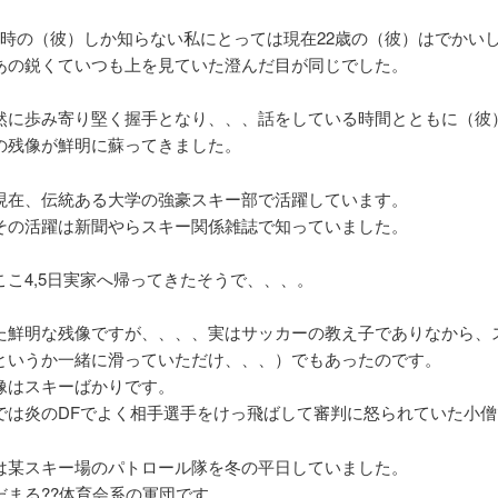
年時の（彼）しか知らない私にとっては現在22歳の（彼）はでかい
あの鋭くていつも上を見ていた澄んだ目が同じでした。
然に歩み寄り堅く握手となり、、、話をしている時間とともに（彼
の残像が鮮明に蘇ってきました。
現在、伝統ある大学の強豪スキー部で活躍しています。
その活躍は新聞やらスキー関係雑誌で知っていました。
ここ4,5日実家へ帰ってきたそうで、、、。
た鮮明な残像ですが、、、、実はサッカーの教え子でありなから、
というか一緒に滑っていただけ、、、）でもあったのです。
像はスキーばかりです。
では炎のDFでよく相手選手をけっ飛ばして審判に怒られていた小僧
は某スキー場のパトロール隊を冬の平日していました。
だまる??体育会系の軍団です。