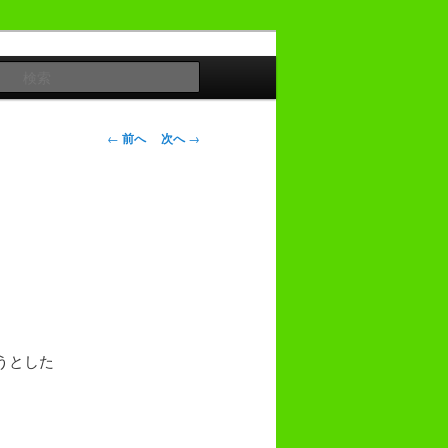
検
索
投
←
前へ
次へ
→
稿
ナ
ビ
ゲ
ー
シ
ョ
ン
うとした