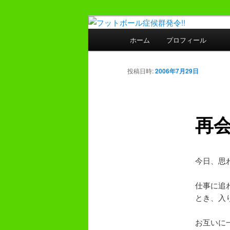
メ
プレーヤー48年・監督30年の
イ
メ
ホーム
プロフィール
ン
イ
フットボール症
コ
ン
ン
メ
投稿日時:
2006年7月29日
テ
ニ
ン
ュ
ツ
ー
再
へ
移
動
今日、思
仕事に追
とき、入
お互いに