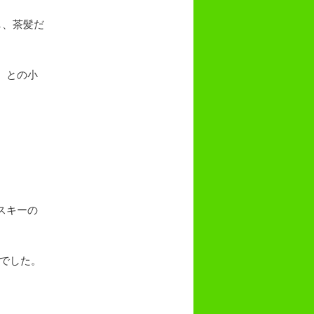
し、茶髪だ
）との小
スキーの
でした。