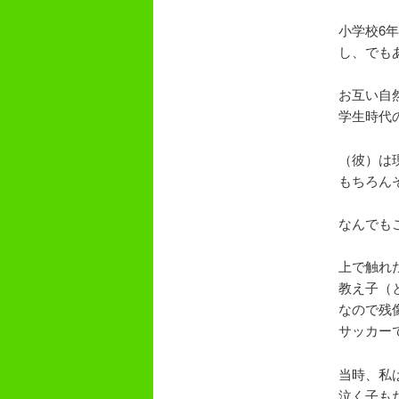
小学校6
し、でも
お互い自
学生時代
（彼）は
もちろん
なんでも
上で触れ
教え子（
なので残
サッカー
当時、私
泣く子も