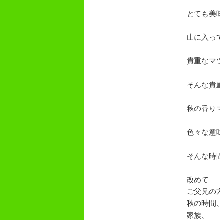
とても美
山に入っ
貴重なマ
そんな貴
秋の香り
色々な意
そんな時
改めて
ご父兄の
秋の時間
家族、