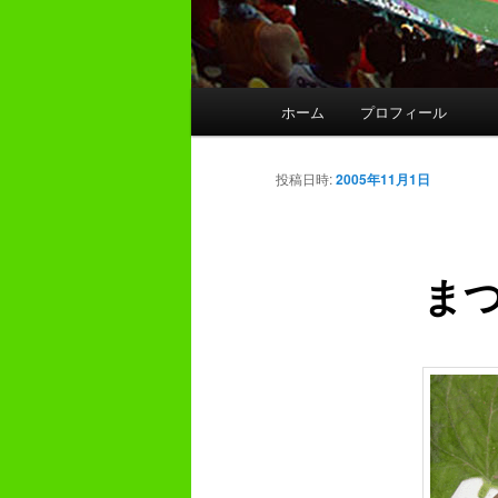
メ
ホーム
プロフィール
イ
ン
メ
投稿日時:
2005年11月1日
ニ
ュ
ー
ま