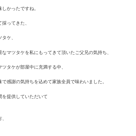
味しかったですね。
て採ってきた、
ツタケ、
重なマツタケを私にもってきて頂いたご父兄の気持ち、
マツタケが部屋中に充満する中、
味で感謝の気持ちを込めて家族全員で味わいました。
間を提供していただいて
方、
、