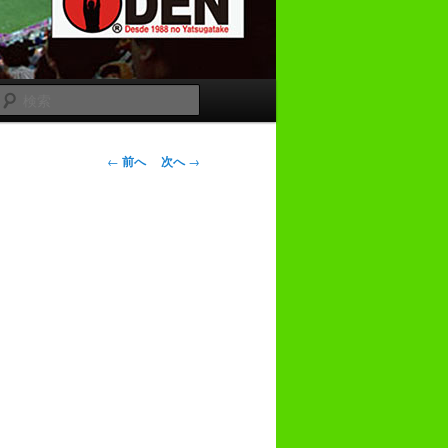
検
索
投
←
前へ
次へ
→
稿
ナ
ビ
ゲ
ー
シ
ョ
ン