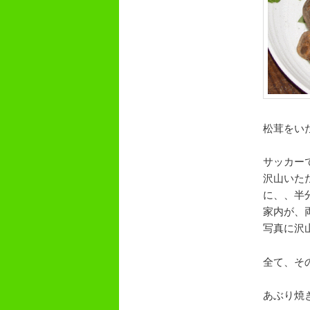
松茸をい
サッカー
沢山いた
に、、半
家内が、
写真に沢
全て、そ
あぶり焼