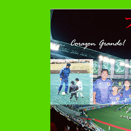
メ
プレーヤー48年・監督30年の
イ
ン
フットボール症
コ
ン
テ
ン
ツ
へ
移
動