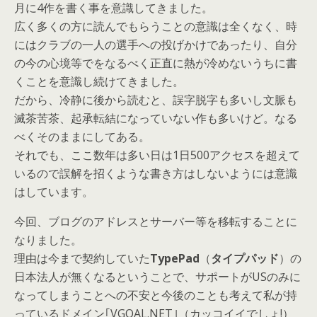
月に4作を書く事を意識してきました。
広く多くの方に読んでもらうことの意識は全くなく、時
にはクラブの一人の選手への投げかけであったり、自分
の今の心境等でをなるべく正直に熱が冷めないうちに書
くことを意識し続けてきました。
だから、冷静に後から読むと、誤字脱字も多いし文脈も
滅茶苦茶、起承転結になっていない作も多いけど。なる
べくそのままにしてある。
それでも、ここ数年は多い日は1日500アクセスを超えて
いるので誤解を招くような書き方はしないようには意識
はしています。
今回、ブログのアドレスとサーバー等を移転することに
なりました。
理由は今まで契約していた
TypePad
（
タイプパッド
）の
日本法人が無くなるということで、サポートがUSのみに
なってしまうことへの不安と今後のことも考えて私が持
っているドメイン｢VGOAL.NET｣（カッコイイでしょ!）