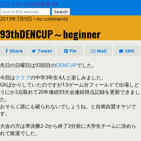
フットボール症候群発令!!
2013年7月9日 • no comments
93thDENCUP～beginner
Share
Tweet
Pin
Mail
SMS
先日の日曜日は93回目の
DENCUP
でした。
今回は
クラブ
の中学3年生4人と楽しみました。
GKばかりしていたのですが1.5ゲーム分フィールドで出場しど
うにか2点取れて20年連続93大会連続得点記録を更新できまし
た。
おそらく誰にも破られないでしょうね。と自画自賛オヤジで
す。
大会の方は準決勝2-2から終了3分前に大学生チームに決めら
れて敗退でした。