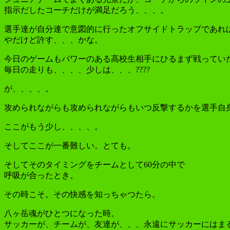
指示だしたコーチだけが満足だろう、、、。
選手達が自分達で意図的に行ったオフサイドトラップであれ
やだけど許す、、、かな。
今日のゲームもパワーのある高校生相手にひるまず戦ってい
毎日の走りも、、、、少しは、、、????
が、、、、。
攻められながらも攻められながらもいつ反撃するかを選手自
ここがもう少し、、、、。
そしてここが一番難しい。とても。
そしてそのタイミングをチームとして60分の中で
呼吸が合ったとき。
その時こそ。その快感を知っちゃつたら。
八ヶ岳魂がひとつになった時。
サッカーが、チームが、友達が、、、永遠にサッカーにはま