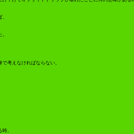
ば、
た。
身で考えなければならない。
る時。