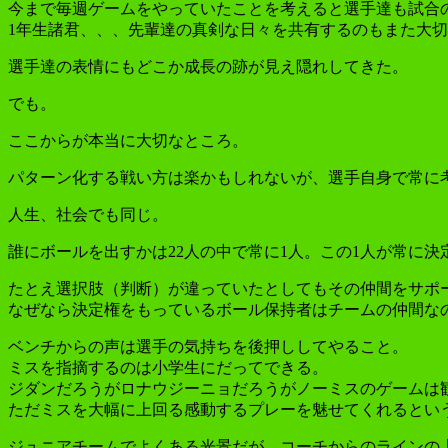
今まで毎週ゲームをやっていたことを考えると選手達も試合
1年生諸君、、、先輩達の真剣な日々を共有するのもまた大
選手達の表情にもどこか成長の跡が見え隠れしてきた。
でも。
ここからが本当に大切なところ。
パターン化する戦い方は楽かもしれないが、選手自身で常に
人生、社会でも同じ。
誰にボールを出すかは22人の中で常に1人。この1人が常に
たとえ選択肢（判断）が違っていたとしてもその仲間をサポ
なぜなら決定権をもっているボール保持者はチームの仲間な
ベンチからの声は選手の気持ちを後押ししてやること。
ミスを指摘するのは小学生にだってできる。
ジダンだろうがロナウジーニョだろうがノーミスのゲームは
ただミスを大幅に上回る感動するプレーを魅せてくれるとい
ジュニアチームでよくある光景だが、コーチからのラインの