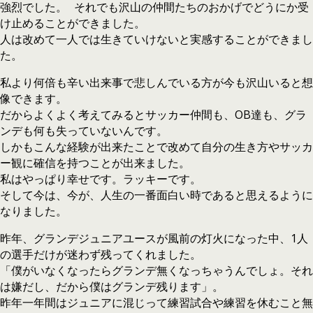
強烈でした。 それでも沢山の仲間たちのおかげでどうにか受
け止めることができました。
人は改めて一人では生きていけないと実感することができまし
た。
私より何倍も辛い出来事で悲しんでいる方が今も沢山いると想
像できます。
だからよくよく考えてみるとサッカー仲間も、OB達も、グラ
ンデも何も失っていないんです。
しかもこんな経験が出来たことで改めて自分の生き方やサッカ
ー観に確信を持つことが出来ました。
私はやっぱり幸せです。ラッキーです。
そして今は、今が、人生の一番面白い時であると思えるように
なりました。
昨年、グランデジュニアユースが風前の灯火になった中、1人
の選手だけが迷わず残ってくれました。
「僕がいなくなったらグランデ無くなっちゃうんでしょ。それ
は嫌だし、だから僕はグランデ残ります」。
昨年一年間はジュニアに混じって練習試合や練習を休むこと無