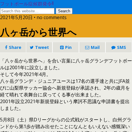
フットボール症候群発令!!
2021年5月20日 • no comments
八ヶ岳から世界へ
Share
Tweet
Pin
Mail
SMS
「八ヶ岳から世界へ」を合い言葉に八ヶ岳グランデフットボー
ルは2001年に設立しました。
そして今年2021年4月。
八ヶ岳グランデ・ジュニアユースは17名の選手達と共にJFA並
びに山梨県サッカー協会へ新規登録が承認され、2年の歳月を
経て晴れて表舞台に戻ってくる事が出来ました。
2001年設立2021年新規登録という摩訶不思議な申請書を提出
しました。
5月8日（土）県Dリーグからの公式戦がスタートし、白州グラ
ンドから第1歩が踏み出せたことになんともいえない感慨深い