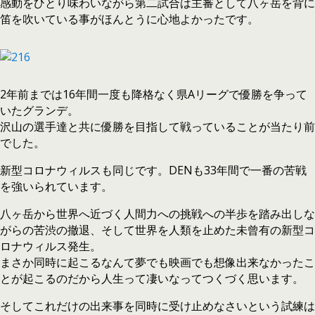
感動をひとり味わいながら第二試合は主審として八ヶ岳を背に
笛を吹いている事がほんとうに心地よかったです。
2年前までは16年間一度も降格なく県Aリーグで優勝を争って
いたグランデ。
沢山の選手達と共に優勝を目指して戦っていることが当たり前
でした。
新型コロナウィルスも同じです。DENも33年間で一番の苦戦
を強いられています。
八ヶ岳から世界へ近づく人間力への挑戦への半歩を踏み出しな
がらの苦渋の撤退、そして世界を人類を止めた未曾有の新型コ
ロナウィルス発生。
まさか同時に起こるなんて夢でも映画でも想像出来なかったこ
とが起こるのだから人生って凄いなってつくづく思います。
そしてこれだけの出来事を同時に受け止めなさいという試練は