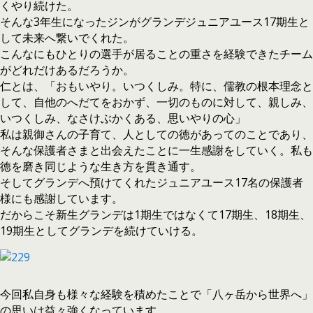
くやり続けた。
そんな3年生になったジンがグランデジュニアユース17期生と
して未来へ繋いでくれた。
こんなにもひとりの選手が居ることの重さを経験できたチーム
がどれだけあるだろうか。
仁とは、「おもいやり。いつくしみ。特に、儒教の根本理念と
して、自他のへだてをおかず、一切のものに対して、親しみ、
いつくしみ、なさけぶかくある、思いやりの心」
私は親御さんの子育て、人としての徳があってのことであり、
そんな保護者さまと出会えたことに一生感謝をしていく。私も
徳を磨き同じような生き方を貫き通す。
そしてグランデへ預けてくれたジュニアユース17名の保護者
様にも感謝しています。
だからこそ新生グランデは1期生ではなくて17期生、18期生、
19期生としてグランデを続けていける。
今回私自身も様々な経験を積めたことで「八ヶ岳から世界へ」
の思いは益々強くなっています。