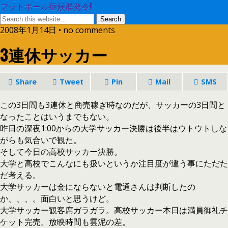
フットボール症候群発令!!
2008年1月14日 • no comments
3連休サッカー
Share
Tweet
Pin
Mail
SMS
この3日間も3連休と商売稼ぎ時なのだが、サッカーの3日間と
なったことはいうまでもない。
昨日の深夜1:00からの大学サッカー決勝は後半はウトウトしな
がらも気合いで観た。
そして今日の高校サッカー決勝。
大学と高校でこんなにも扱いというか注目度が違う事にただた
だ考える。
大学サッカーは金にならないと電通さんは判断したの
か、、、。面白いと思うけど。
大学サッカー観客席ガラガラ。高校サッカー本日は満員御礼チ
ケット完売。放映時間も雲泥の差。