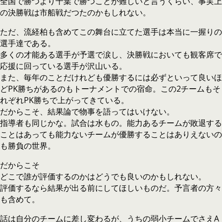
全国で勝つより千葉で勝つことが難しいと言うくらい、事実上
の決勝戦は市船戦だつたのかもしれない。
ただ、流経柏も含めてこの舞台に立てた選手は本当に一握りの
選手達である。
多くの才能ある選手が予選で涙し、決勝戦においても観客席で
応援に回っている選手が沢山いる。
また、毎年のことだけれども優勝するには必ずといって良いほ
どPK勝ちがあるのもトーナメントでの宿命。この2チームもそ
れぞれPK勝ちで上がってきている。
だからこそ、結果論で物事を語ってはいけない。
指導者も同じかな。試合は水もの。能力あるチームが敗退する
ことはあっても能力ないチームが優勝することはありえないの
も勝負の世界。
だからこそ
どこで誰が評価するのかはどうでも良いのかもしれない。
評価するなら結果が出る前にしてほしいものだ。予言者の方々
も含めて。
話は自分のチームに差し変わるが、うちの弱小チームでさえA