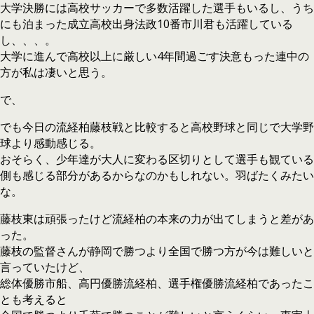
大学決勝には高校サッカーで多数活躍した選手もいるし、うち
にも泊まった成立高校出身法政10番市川君も活躍している
し、、、。
大学に進んで高校以上に厳しい4年間過ごす決意もった連中の
方が私は凄いと思う。
で、
でも今日の流経柏藤枝戦と比較すると高校野球と同じで大学野
球より感動感じる。
おそらく、少年達が大人に変わる区切りとして選手も観ている
側も感じる部分があるからなのかもしれない。羽ばたくみたい
な。
藤枝東は頑張ったけど流経柏の本来の力が出てしまうと差があ
った。
藤枝の監督さんが静岡で勝つより全国で勝つ方が今は難しいと
言っていたけど、
総体優勝市船、高円優勝流経柏、選手権優勝流経柏であったこ
とも考えると