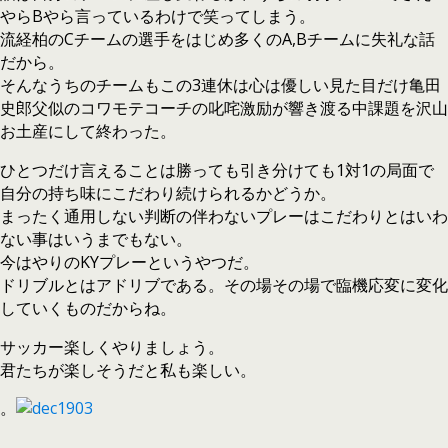
やらBやら言っているわけで笑ってしまう。
流経柏のCチームの選手をはじめ多くのA,Bチームに失礼な話
だから。
そんなうちのチームもこの3連休は心は優しい見た目だけ亀田
史郎父似のコワモテコーチの叱咤激励が響き渡る中課題を沢山
お土産にして終わった。
ひとつだけ言えることは勝っても引き分けても1対1の局面で
自分の持ち味にこだわり続けられるかどうか。
まったく通用しない判断の伴わないプレーはこだわりとはいわ
ない事はいうまでもない。
今はやりのKYプレーというやつだ。
ドリブルとはアドリブである。その場その場で臨機応変に変化
していくものだからね。
サッカー楽しくやりましょう。
君たちが楽しそうだと私も楽しい。
。