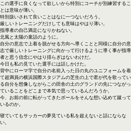
この選手に良くなって欲しいから特別にコーチが別練習するこ
とは意味が薄い。
特別扱いされて良いことはなに一つないだろう。
厳しいトレーニングだけしても意味はやはり薄い。
指導者の自己満足になりかねない。
北風と太陽の童話のように。
自分の意志で上着を脱がせる方向へ導くことと同様に自分の意
志で厳しいトレーニングに向かって行けるように導く事が指導
者と思う信念にやはり揺らぎはないわけだ。
今日も私の見ていた選手には話しかけた。
背中にローマ字で自分の名前入った日の丸のユニフォームを着
て超満員の横浜国際スタジアムの芝生の上で君が代を歌ってい
る自分を想像しながらこの田舎の土のグランドの先につながっ
ていることをどこまで本気で思っているんだろうか。
今、お前の前に転がってきたボールをそんな想い込めて蹴って
いるのか。
寝ていてもサッカーの夢見ている私を超えないと話にならな
い。