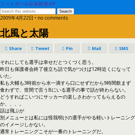
フットボール症候群発令!!
2009年4月22日 • no comments
北風と太陽
Share
Tweet
Pin
Mail
SMS
それにしても選手は幸せだとつくづく思う。
昨日も保護者会終了後立ち話で気がつけば12時近くになって
いた。
私も大輔も3時前から水一滴すら口にせずだから9時間飲まず
食わずで、世間で言うBにいる選手の事で話が終わらない。
どうすればこいつにサッカーの楽しさわかってもらえるの
か、、、。
話は飛ぶが
別メニューとは私には怪我明けの選手がやる軽いトレーニング
のイメージしかない。
通常トレーニングこそが一番のトレーニングだ。