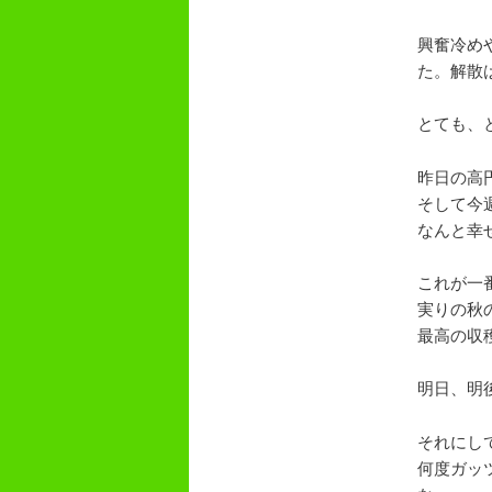
興奮冷め
た。解散は
とても、
昨日の高
そして今
なんと幸
これが一
実りの秋
最高の収
明日、明
それにし
何度ガッ