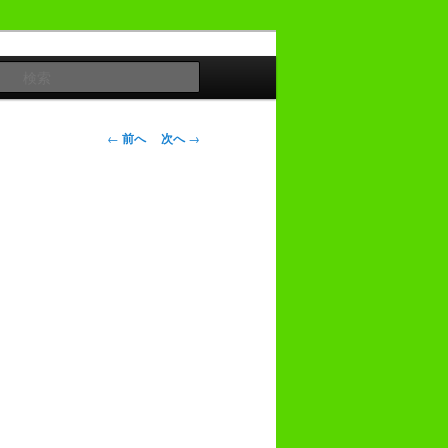
検
索
投
←
前へ
次へ
→
稿
ナ
ビ
ゲ
ー
シ
ョ
ン