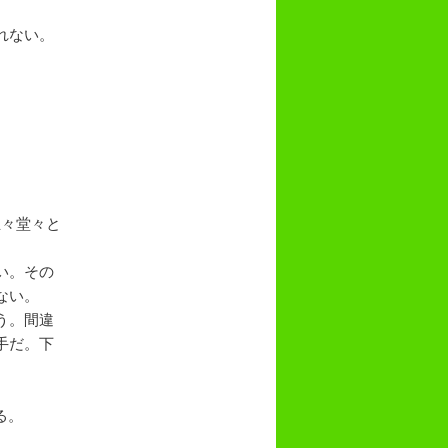
れない。
正々堂々と
い。その
ない。
う。間違
手だ。下
る。