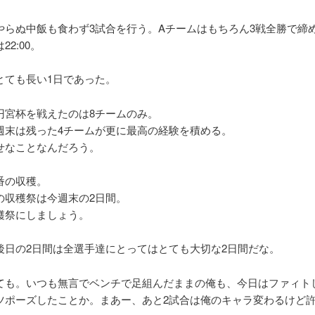
やらぬ中飯も食わず3試合を行う。Aチームはもちろん3戦全勝で締
22:00。
とても長い1日であった。
円宮杯を戦えたのは8チームのみ。
週末は残った4チームが更に最高の経験を積める。
せなことなんだろう。
番の収穫。
の収穫祭は今週末の2日間。
穫祭にしましょう。
後日の2日間は全選手達にとってはとても大切な2日間だな。
ても。いつも無言でベンチで足組んだままの俺も、今日はファィト
ツポーズしたことか。まあー、あと2試合は俺のキャラ変わるけど