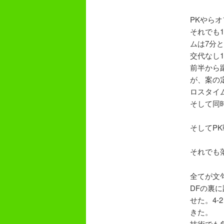
PKやらオ
それでも
ムは7分
交代なし
前半から
が、案の
ロスタイ
そして同時
そしてP
それでも
全てが文
DFの裏
せた。4
きた。
技術でも