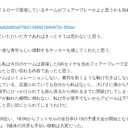
のイエローで退場しているチームがフェアープレーかよと思うかも知
ていただいた方であればきっとそうは思わないと思う。
一途な青年らしい感動するサッカーを感じてくれたと思う。
も私は今日のゲームは退場したGKセイヤを含めフェアープレーで
ったと言い切れる内容であったと思う。
ームはシミュレーションしない。審判を欺くような駆け引きはしな
えている。足蹴られていても自分から転ばないし、大げさに痛がら
相手にひっかけられても踏ん張るから倒れるまでに間延びしてしま
手が触れた瞬間に倒れない。転び方が派手でないからアピールは下
くと言い訳にとられてしまうわけだ。
:00近い。18:00からフットサルの全日本U-15の予選大会が開始とな
山、3連休の渋滞も手伝い移動は大変だった。