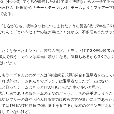
-2（4-0,0-2）でうちが優勝したわけで準々決勝ながら大一番であ
円宮杯の｢1回戦からのチームテーマは相手チームよりもフェアープ
｣である。
リードしながらも、後半きつねにつままれたような警告2枚で2年生GK
でなんて゛というセイヤの泣き声はよく分かる。不条理もまたサッ
したくなかったホントに。苦渋の選択。トモキ下げてGK未経験者カ
10人で戦う。カツマは本当に頼りになる。気持ちあるからGKでな
Kはいない。
てもラーゴさんとのゲームは3年連続公式戦3試合も退場者を出して
それ以外のチームさんとでグランデは退場者だしたゲームはない。
んと戦ったチームはきっとPKやFKとられた事が多いと思う。
試合巧者であり強豪チームの証なのだろう。うちの選手達よりもこ
れやレフリーの癖やら読み取る能力は彼らの方が遙かに上であった
いては1対1の技術勝負で強い選手を育てるが基本のグランデにおい
はしていないけど。