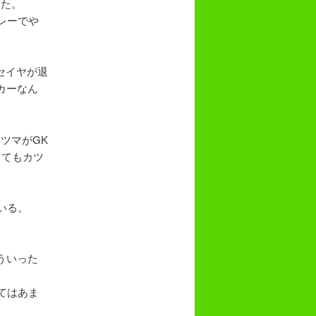
った。
レーでや
セイヤが退
カーなん
ツマがGK
くてもカツ
いる。
ういった
。
てはあま