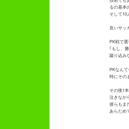
るの基本
そして1
良いサッ
PK戦で
｢もし、
蹴り込み
PKなん
時にその
その後1
泣きなが
彼らもま
あらため