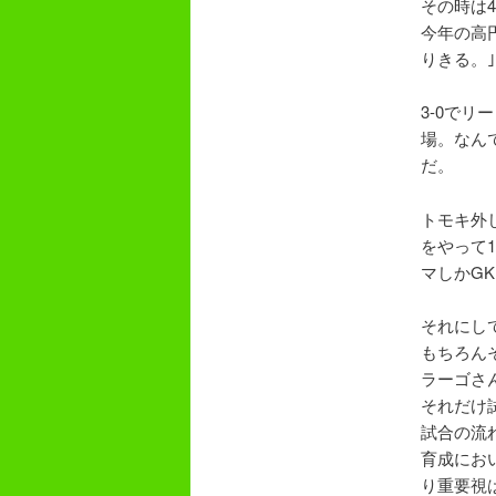
その時は4
今年の高
りきる。
3-0で
場。なん
だ。
トモキ外
をやって
マしかG
それにし
もちろん
ラーゴさ
それだけ
試合の流
育成にお
り重要視