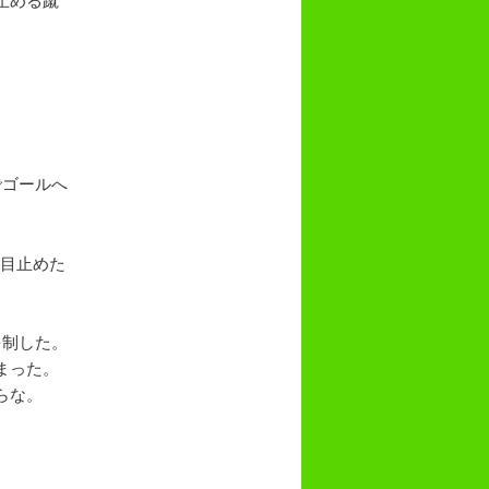
でゴールへ
本目止めた
を制した。
まった。
らな。