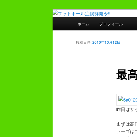
メ
プレーヤー48年・監督30年の
イ
メ
ホーム
プロフィール
ン
イ
フットボール症
コ
ン
ン
メ
投稿日時:
2010年10月12日
テ
ニ
ン
ュ
ツ
ー
最
へ
移
動
昨日はサ
まずは高
ラーゴは