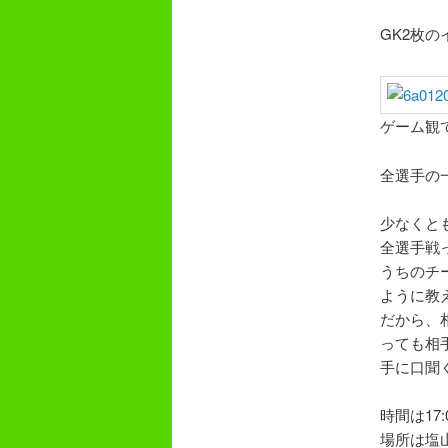
GK2枚
ゲーム観
全選手の
少なくと
全選手戦
うちのチ
ように教
だから、
っても相
手に口聞
時間は17
場所は塩