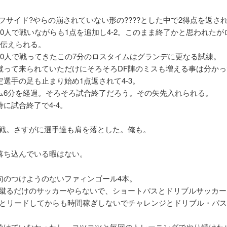
フサイド?やらの崩されていない形の????とした中で2得点を返され3
10人で戦いながらも1点を追加し4-2。このまま終了かと思われたが
と伝えられる。
10人で戦ってきたこの7分のロスタイムはグランデに更なる試練。
蹴って来られていただけにそろそろDF陣のミスも増える事は分かっ
定選手の足も止まり始め1点返されて4-3。
ム6分を経過。そろそろ試合終了だろう。その矢先入れられる。
に試合終了で4-4。
K戦。さすがに選手達も肩を落とした。俺も。
落ち込んでいる暇はない。
句のつけようのないファィンゴール4本。
に蹴るだけのサッカーやらないで、ショートパスとドリブルサッカー
-2とリードしてからも時間稼ぎしないでチャレンジとドリブル・パ
負けていなかったし、コツコツと毎回のトレーニングでやり続けた