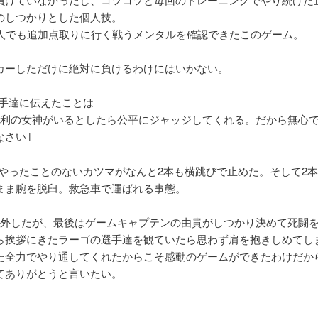
のしつかりとした個人技。
0人でも追加点取りに行く戦うメンタルを確認できたこのゲーム。
カーしただけに絶対に負けるわけにはいかない。
選手達に伝えたことは
勝利の女神がいるとしたら公平にジャッジしてくれる。だから無心
なさい｣
てやったことのないカツマがなんと2本も横跳びで止めた。そして2
まま腕を脱臼。救急車で運ばれる事態。
本外したが、最後はゲームキャプテンの由貴がしつかり決めて死闘
ら挨拶にきたラーゴの選手達を観ていたら思わず肩を抱きしめてし
た全力でやり通してくれたからこそ感動のゲームができたわけだか
てありがとうと言いたい。