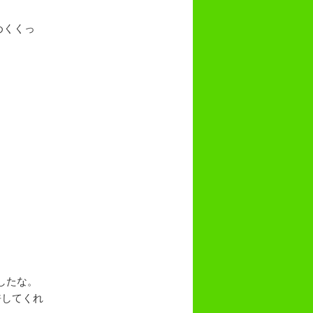
めくくっ
したな。
許してくれ