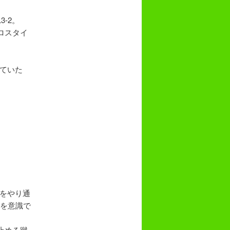
-2。
ロスタイ
ていた
をやり通
スを意識で
止める蹴