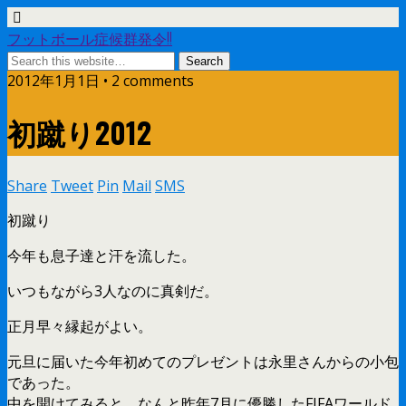
フットボール症候群発令!!
2012年1月1日 • 2 comments
初蹴り2012
Share
Tweet
Pin
Mail
SMS
初蹴り
今年も息子達と汗を流した。
いつもながら3人なのに真剣だ。
正月早々縁起がよい。
元旦に届いた今年初めてのプレゼントは永里さんからの小包
であった。
中を開けてみると、なんと昨年7月に優勝したFIFAワールド