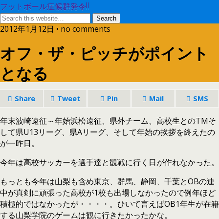
フットボール症候群発令!!
2012年1月12日 • no comments
オフ・ザ・ピッチがポイント
となる
Share
Tweet
Pin
Mail
SMS
年末波崎遠征～年始浜松遠征、県外チーム、高校生とのTMそ
して県U13リーグ、県Aリーグ、そして年始の挨拶を終えたの
が一昨日。
今年は高校サッカーを選手達と観戦に行く日が作れなかった。
もっとも今年は山梨も含め東京、群馬、静岡、千葉とOBの連
中が真剣に頑張った高校が1校も出場しなかったので例年ほど
積極的ではなかったが・・・・。ひいて言えばOB1年生が在籍
する山梨学院のゲームは観に行きたかったかな。