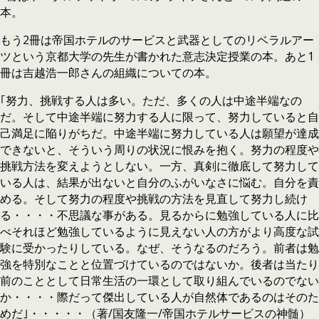
本。
もう2冊は帝国ホテルのサービスと武器としてのリベラルアー
ツという京都大学の先生が書かれた意志決定授業の本。あと1
冊は吉越浩一郎さんの組織についての本。
｢努力、挑戦する人は多い。ただ、多くの人は中途半端なの
だ。そして中途半端に努力する人に限って、努力していると自
己満足に陥りがちだ。中途半端に努力している人は願望が達成
できないと、そういう周りの状況に恨みを抱く。努力の程度や
挑戦方法を変えようとしない。一方、真剣に徹底して努力して
いる人は、結果が出ないと自分のふがいなさに悩む。自分を責
める。そして努力の程度や挑戦の方法を見直して努力し続け
る・・・・不思議な事がある。見るからに勉強している人に比
べそれほど勉強しているように見えない人の方がより高度な試
験に受かったりしている。なぜ、そうなるのだろう。前者は勉
強を特別なことと位置づけているのではないか。後者は当たり
前のこととして日常生活の一環として取り組んでいるのでない
か・・・・際だって傑出している人が自然体であるのはそのた
めだ｣・・・・・（著/国友隆一/帝国ホテルサービスの神髄）