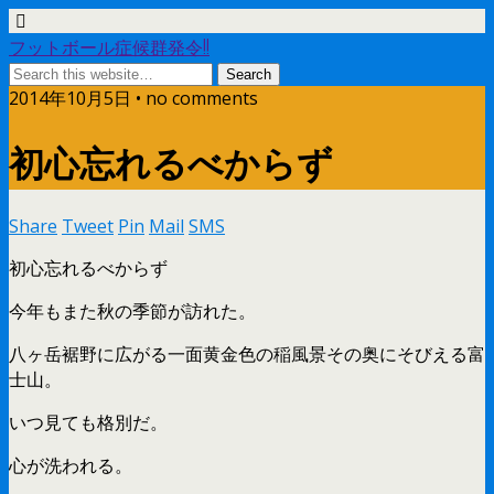
フットボール症候群発令!!
2014年10月5日 • no comments
初心忘れるべからず
Share
Tweet
Pin
Mail
SMS
初心忘れるべからず
今年もまた秋の季節が訪れた。
八ヶ岳裾野に広がる一面黄金色の稲風景その奥にそびえる富
士山。
いつ見ても格別だ。
心が洗われる。