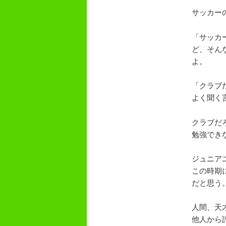
サッカー
「サッカ
ど、そん
よ。
「クラブ
よく聞く
クラブだ
勉強でき
ジュニア
この時期
だと思う
人間、天
他人から