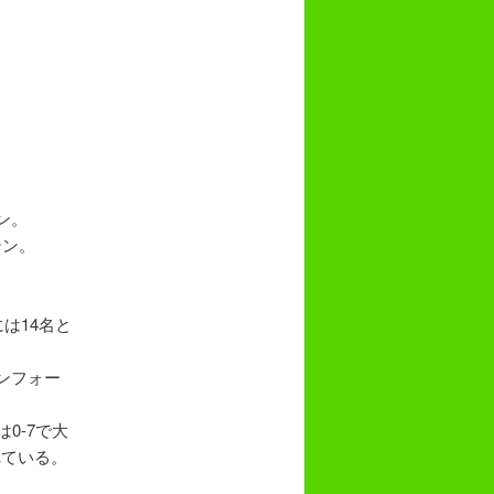
ン。
テン。
は14名と
ァンフォー
0-7で大
れている。