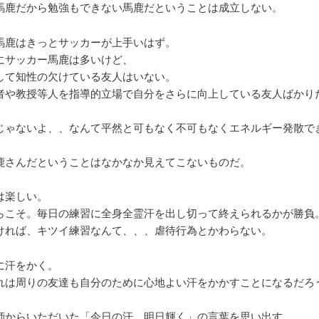
馬鹿だから勉強もできない馬鹿だということは成立しない。
馬鹿はきっとサッカーが上手いはず。
にサッカー馬鹿は多いけど、
して知性の欠けている友人はいない。
者や教授等人を指導的立場で自分をさらに向上している友人ばかり
じゃないよ、、なんて平然と可もなく不可もなくエネルギー発散で
鹿さんだということはなかなか見えてこないものだ。
は楽しい。
らこそ。毎日の練習に全身全霊汗を出し切って終えられるかが勝負
ければ、キツイ練習なんて、、、虐待行為とかわらない。
に汗をかく。
れは周りの友達も自分のために心地よい汗をかかすことになるだろ
師からいただいた「今日の汗、明日輝く」の言葉を思い出す。