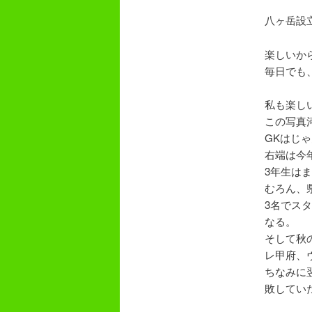
八ヶ岳設立
楽しいか
毎日でも
私も楽し
この写真
GKはじ
右端は今
3年生は
むろん、
3名でス
なる。
そして秋の
レ甲府、
ちなみに
敗してい