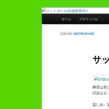
メ
プレーヤー48年・監督30年の
イ
メ
ホーム
プロフィール
ン
イ
フットボール症
コ
ン
ン
メ
投稿日時:
2007年5月18日
テ
ニ
ン
ュ
ツ
ー
サ
へ
移
動
練習は楽
試合はも
楽しめ。