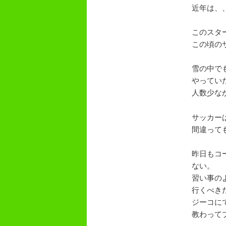
近年は、、
このスタ
この頃の
雪の中で
やってい
人数少な
サッカー
間違って
昨日もコ
ない。
習い事の
行くべき
ジーコに
教わって