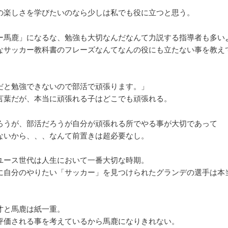
の楽しさを学びたいのなら少しは私でも役に立つと思う。
ー馬鹿」になるな、勉強も大切なんだなんて力説する指導者も多い
なサッカー教科書のフレーズなんてなんの役にも立たない事を教え
だと勉強できないので部活で頑張ります。」
言葉だが、本当に頑張れる子はどこでも頑張れる。
ろうが、部活だろうが自分が頑張れる所でやる事が大切であって
ないから、、、なんて前置きは超必要なし。
ユース世代は人生において一番大切な時期。
に自分のやりたい「サッカー」を見つけられたグランデの選手は本
。
才と馬鹿は紙一重。
評価される事を考えているから馬鹿になりきれない。