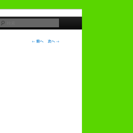
検
索
投
←
前へ
次へ
→
稿
ナ
ビ
ゲ
ー
シ
ョ
ン