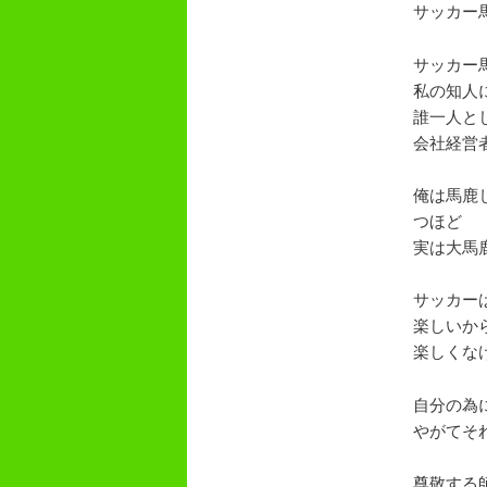
サッカー
サッカー
私の知人
誰一人と
会社経営
俺は馬鹿
つほど
実は大馬
サッカー
楽しいか
楽しくな
自分の為
やがてそ
尊敬する