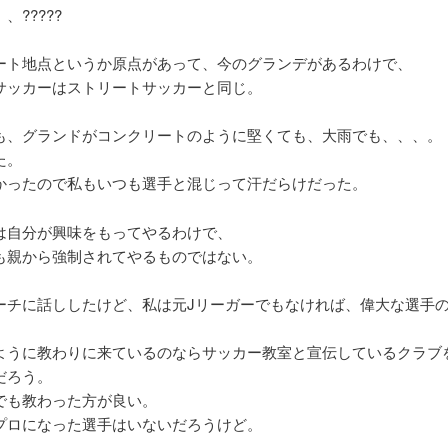
、?????
ート地点というか原点があって、今のグランデがあるわけで、
サッカーはストリートサッカーと同じ。
も、グランドがコンクリートのように堅くても、大雨でも、、、。
た。
かったので私もいつも選手と混じって汗だらけだった。
は自分が興味をもってやるわけで、
も親から強制されてやるものではない。
ーチに話ししたけど、私は元Jリーガーでもなければ、偉大な選手
ように教わりに来ているのならサッカー教室と宣伝しているクラブ
だろう。
でも教わった方が良い。
プロになった選手はいないだろうけど。