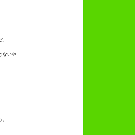
だ。
きないや
。
う。