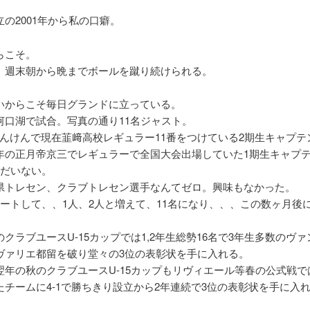
の2001年から私の口癖。
らこそ。
、週末朝から晩までボールを蹴り続けられる。
いからこそ毎日グランドに立っている。
河口湖で試合。写真の通り11名ジャスト。
ゃんけんで現在韮﨑高校レギュラー11番をつけている2期生キャプテ
年の正月帝京三でレギュラーで全国大会出場していた1期生キャプ
まだいない。
県トレセン、クラブトレセン選手なんてゼロ。興味もなかった。
タートして、、1人、2人と増えて、11名になり、、、この数ヶ月後に
クラブユースU-15カップでは1,2年生総勢16名で3年生多数のヴ
ヴァリエ都留を破り堂々の3位の表彰状を手に入れる。
翌年の秋のクラブユースU-15カップもリヴィエール等春の公式戦では
たチームに4-1で勝ちきり設立から2年連続で3位の表彰状を手に入