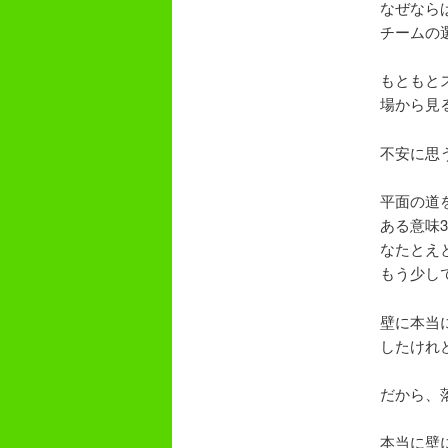
なぜなら
チームの
もともと
場から見
不安に思
平面の道
ある意味
なたとえ
もう少し
壁に本当
したけれ
だから、
本当に壁