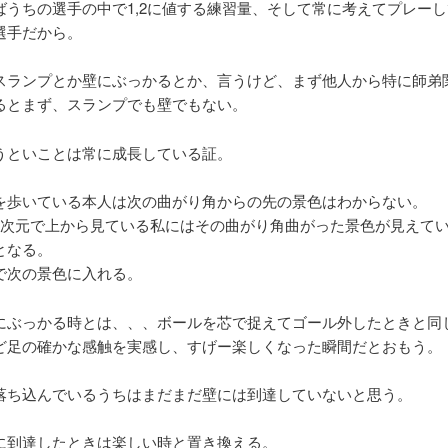
ばうちの選手の中で1,2に値する練習量、そして常に考えてプレーし
選手だから。
スランプとか壁にぶっかるとか、言うけど、まず他人から特に師弟
るとまず、スランプでも壁でもない。
うといことは常に成長している証。
を歩いている本人は次の曲がり角からの先の景色はわからない。
3次元で上から見ている私にはその曲がり角曲がった景色が見えて
となる。
で次の景色に入れる。
にぶっかる時とは、、、ボールを芯で捉えてゴール外したときと同
ど足の確かな感触を実感し、すげー楽しくなった瞬間だとおもう。
落ち込んでいるうちはまだまだ壁には到達していないと思う。
に到達したときは楽しい時と置き換える。