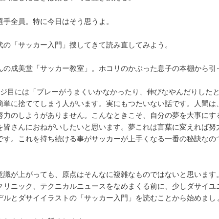
選手全員。特に今日はそう思うよ。
代の「サッカー入門」捜してきて読み直してみよう。
んの成美堂「サッカー教室」。ホコリのかぶった息子の本棚から引
ージ目には「プレーがうまくいかなかったり、伸びなやんだりした
簡単に捨ててしまう人がいます。実にもつたいない話です。人間は
努力のしようがありません。こんなときこそ、自分の夢を大事にす
を皆さんにおねがいしたいと思います。夢これは言葉に変えれば努
です。これを持ち続ける事がサッカーが上手くなる一番の秘訣なの
意識が上がっても、原点はそんなに複雑なものではないと思います
クリニック、テクニカルニュースをなめまくる前に、少しダサイユ
デルとダサイイラストの「サッカー入門」を読むことから始めまし