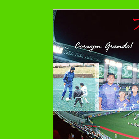
メ
プレーヤー48年・監督30年の
イ
ン
フットボール症
コ
ン
テ
ン
ツ
へ
移
動