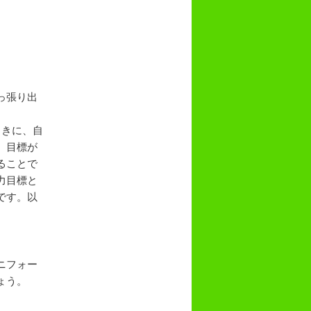
っ張り出
ときに、自
、目標が
ることで
力目標と
です。以
。
ニフォー
ょう。