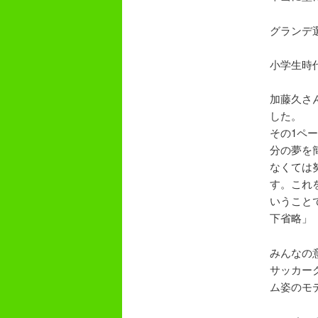
グランデ
小学生時
加藤久さ
した。
その1ペ
分の夢を
なくては
す。これ
いうこと
下省略」
みんなの
サッカー
ム姿のモ