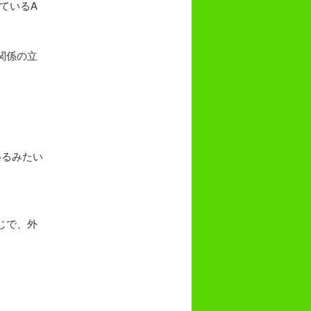
ているA
関係の立
いるみたい
じで、外