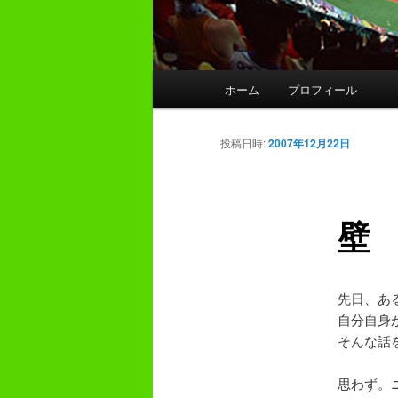
メ
ホーム
プロフィール
イ
ン
メ
投稿日時:
2007年12月22日
ニ
ュ
ー
壁
先日、あ
自分自身
そんな話
思わず。