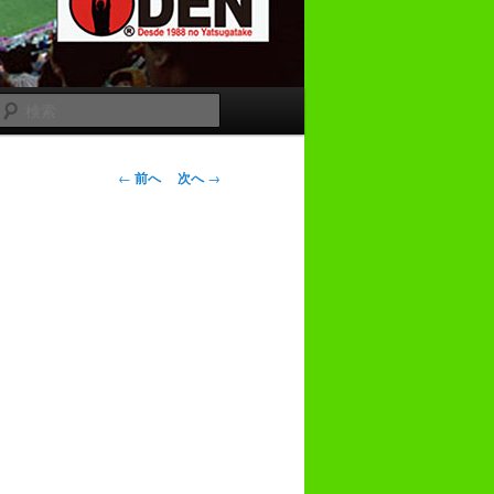
検
索
投
←
前へ
次へ
→
稿
ナ
ビ
ゲ
ー
シ
ョ
ン
。