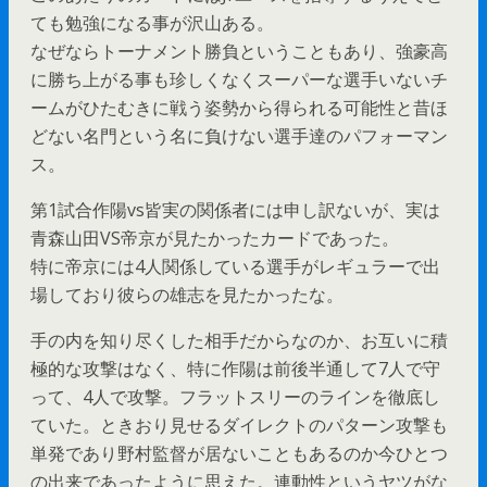
ても勉強になる事が沢山ある。
なぜならトーナメント勝負ということもあり、強豪高
に勝ち上がる事も珍しくなくスーパーな選手いないチ
ームがひたむきに戦う姿勢から得られる可能性と昔ほ
どない名門という名に負けない選手達のパフォーマン
ス。
第1試合作陽vs皆実の関係者には申し訳ないが、実は
青森山田VS帝京が見たかったカードであった。
特に帝京には4人関係している選手がレギュラーで出
場しており彼らの雄志を見たかったな。
手の内を知り尽くした相手だからなのか、お互いに積
極的な攻撃はなく、特に作陽は前後半通して7人で守
って、4人で攻撃。フラットスリーのラインを徹底し
ていた。ときおり見せるダイレクトのパターン攻撃も
単発であり野村監督が居ないこともあるのか今ひとつ
の出来であったように思えた。連動性というヤツがな