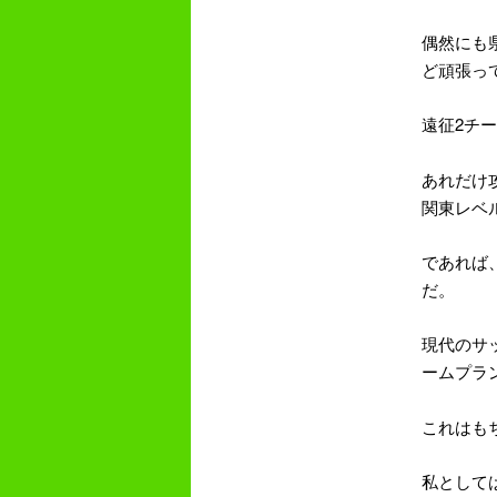
偶然にも
ど頑張っ
2
遠征
チー
あれだけ
関東レベ
であれば
だ。
現代のサ
ームプラ
これはも
私として