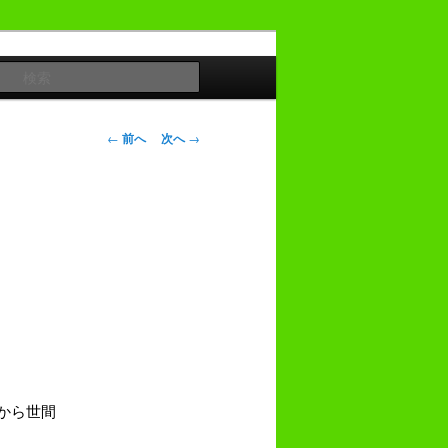
検
索
投
←
前へ
次へ
→
稿
ナ
ビ
ゲ
ー
シ
ョ
ン
から世間