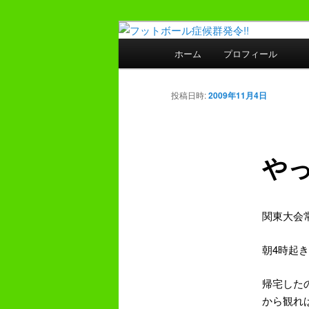
メ
プレーヤー48年・監督30年の
イ
メ
ホーム
プロフィール
ン
イ
フットボール症
コ
ン
ン
メ
投稿日時:
2009年11月4日
テ
ニ
ン
ュ
ツ
ー
やっ
へ
移
動
関東大会
4
朝
時起き
帰宅した
から観れ