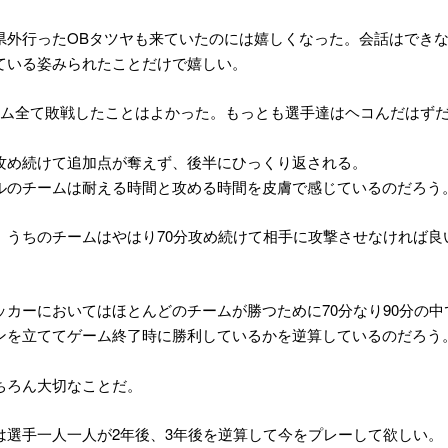
OB
県外行った
タツヤも来ていたのには嬉しくなった。会話はでき
ている姿みられたことだけで嬉しい。
ム全て敗戦したことはよかった。もっとも選手達はヘコんだはず
攻め続けて追加点が奪えず、後半にひっくり返される。
ルのチームは耐える時間と攻める時間を皮膚で感じているのだろう
70
、うちのチームはやはり
分攻め続けて相手に攻撃させなければ良
70
90
ッカーにおいてはほとんどのチームが勝つために
分なり
分の中
ンを立ててゲーム終了時に勝利しているかを逆算しているのだろう
ちろん大切なことだ。
2
3
は選手一人一人が
年後、
年後を逆算して今をプレーして欲しい。