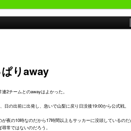
おやじが勝手にサッカーの事書いています。
候群発令!!
ぱりaway
2
away
常連
チームとの
はよかった。
19:00
、日の出前に出発し、急いで山梨に戻り日没後
から公式戦。
10
17
のが夜の
時なのだから
時間以上もサッカーに没頭しているのだ
ば尋常ではないのだろう。