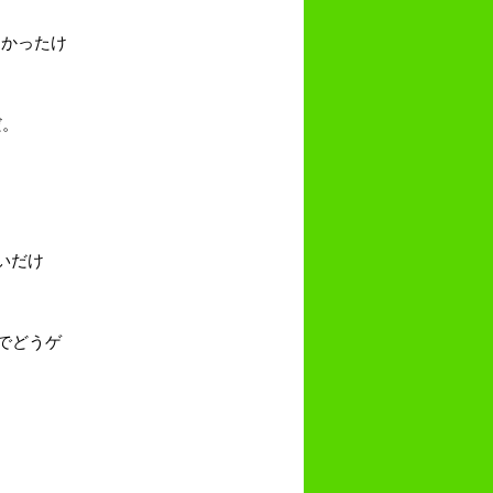
なかったけ
だ。
。
いだけ
でどうゲ
。