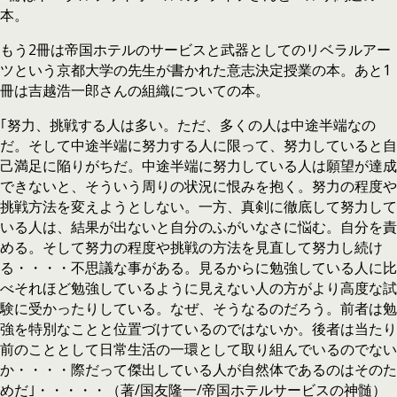
本。
もう2冊は帝国ホテルのサービスと武器としてのリベラルアー
ツという京都大学の先生が書かれた意志決定授業の本。あと1
冊は吉越浩一郎さんの組織についての本。
｢努力、挑戦する人は多い。ただ、多くの人は中途半端なの
だ。そして中途半端に努力する人に限って、努力していると自
己満足に陥りがちだ。中途半端に努力している人は願望が達成
できないと、そういう周りの状況に恨みを抱く。努力の程度や
挑戦方法を変えようとしない。一方、真剣に徹底して努力して
いる人は、結果が出ないと自分のふがいなさに悩む。自分を責
める。そして努力の程度や挑戦の方法を見直して努力し続け
る・・・・不思議な事がある。見るからに勉強している人に比
べそれほど勉強しているように見えない人の方がより高度な試
験に受かったりしている。なぜ、そうなるのだろう。前者は勉
強を特別なことと位置づけているのではないか。後者は当たり
前のこととして日常生活の一環として取り組んでいるのでない
か・・・・際だって傑出している人が自然体であるのはそのた
めだ｣・・・・・（著/国友隆一/帝国ホテルサービスの神髄）