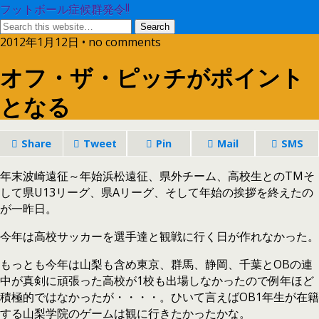
フットボール症候群発令!!
2012年1月12日 • no comments
オフ・ザ・ピッチがポイント
となる
Share
Tweet
Pin
Mail
SMS
年末波崎遠征～年始浜松遠征、県外チーム、高校生とのTMそ
して県U13リーグ、県Aリーグ、そして年始の挨拶を終えたの
が一昨日。
今年は高校サッカーを選手達と観戦に行く日が作れなかった。
もっとも今年は山梨も含め東京、群馬、静岡、千葉とOBの連
中が真剣に頑張った高校が1校も出場しなかったので例年ほど
積極的ではなかったが・・・・。ひいて言えばOB1年生が在籍
する山梨学院のゲームは観に行きたかったかな。