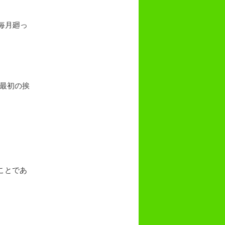
毎月廻っ
て最初の挨
ことであ