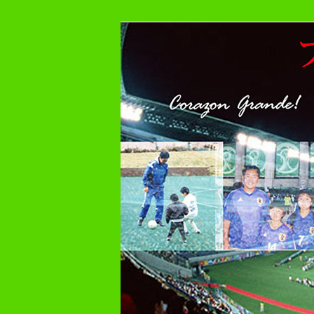
メ
プレーヤー48年・監督30年の
イ
ン
フットボール症
コ
ン
テ
ン
ツ
へ
移
動