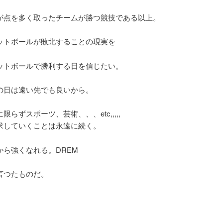
が点を多く取ったチームが勝つ競技である以上。
ットボールが敗北することの現実を
ットボールで勝利する日を信じたい。
の日は遠い先でも良いから。
限らずスポーツ、芸術、、、etc,,,,,
求していくことは永遠に続く。
から強くなれる。DREM
言つたものだ。