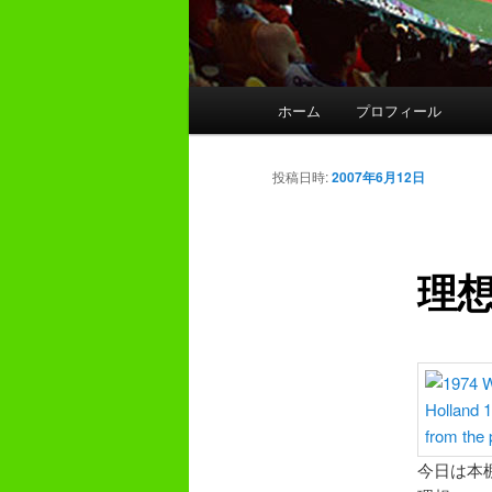
メ
ホーム
プロフィール
イ
ン
メ
投稿日時:
2007年6月12日
ニ
ュ
ー
理
今日は本