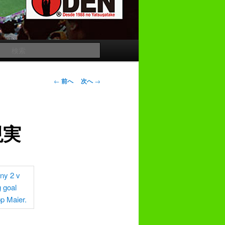
検
索
投
←
前へ
次へ
→
稿
ナ
ビ
現実
ゲ
ー
シ
ョ
ン