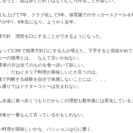
く言うと、道は歩くためではなくむしろ作ることが楽しい。
立ち上げて7年、クラブ化して5年。保育園でのサッカースクールを
手が中1、6年生になり、ようやく近年。
導方針、理想を口にすることができるようになった。
なって2,3年で指導方針口にする人が増えた。下手すると現役やめ
カーの指導とは、、なんて言いかねない。
指導者の方は全てのものを食べ歩いて欲しい。
、、、だねイタリア料理が美味しいとか言うのは。
緒で判断する経験を自分で体感しないことには、、、。
ル通りではドクターコトーは生まれない。
も永遠に食べ歩くつもりだからこの理想も数年後には変化している
和食が一番なんて言っているかもしれない。
ン料理が美味しいかな。パッションは心に響く。