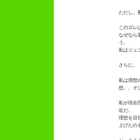
ただし、
このズレ
なぜなら
う。
私はジュ
さらに、
私は理想
想、、そ
私が現在
近だ。
理想を目
上げたの