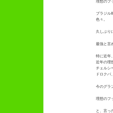
理想のフ
ブラジル
色々。
久しぶり
最強と言
特に近年
近年の理
チェルシ
ドロクバ
今のグラ
理想のフ
と、言っ