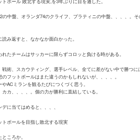
ットボール 敗北する現実,を3年ぶりに目を通した。
82の中盤、オランダ74のクライフ、プラティニの中盤、、、、。そ
に読み返すと、なかなか面白かった。
われたチームはサッカーに限らずコロッと負ける時がある。
、戦術、スカウティング、選手レベル、全てに差がない中で勝つに
想のフットボールはまた違うのかもしれないが、、、、。
ーやACミランを観るたびにつくづく思う。
、カカ、、、、。個の力が勝利に直結している。
ンデに当てはめると、、、、
ットボールを目指し敗北する現実
たところか。