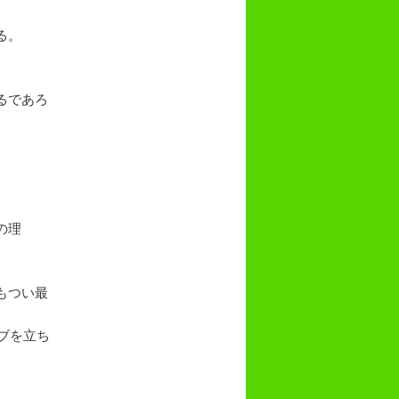
る。
るであろ
の理
もつい最
ブを立ち