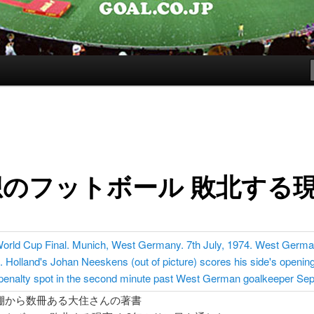
想のフットボール 敗北する
棚から数冊ある大住さんの著書