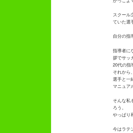
かっこよ
スクール
ていた選
自分の指
指導者に
拶でサッ
20代の
それから
選手と一
マニュア
そんな私
ろう。
やっぱり
今はラテ