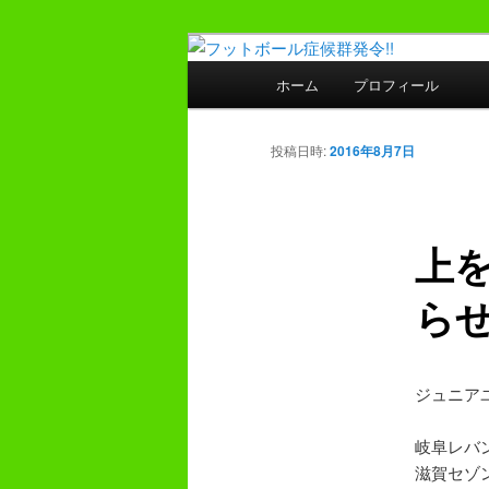
メ
プレーヤー48年・監督30年の
イ
メ
ホーム
プロフィール
ン
イ
フットボール症
コ
ン
ン
メ
投稿日時:
2016年8月7日
テ
ニ
ン
ュ
ツ
ー
上
へ
移
ら
動
ジュニア
岐阜レバ
滋賀セゾ