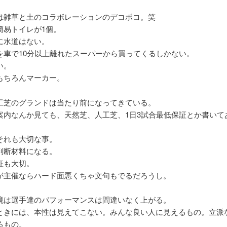
は雑草と土のコラボレーションのデコボコ。笑
簡易トイレが1個。
に水道はない。
を車で10分以上離れたスーパーから買ってくるしかない。
い。
もちろんマーカー。
工芝のグランドは当たり前になってきている。
案内なんか見ても、天然芝、人工芝、1日3試合最低保証とか書いて
それも大切な事。
判断材料になる。
征も大切。
が主催ならハード面悪くちゃ文句もでるだろうし。
境は選手達のパフォーマンスは間違いなく上がる。
ときには、本性は見えてこない。みんな良い人に見えるもの。立派
るもの。