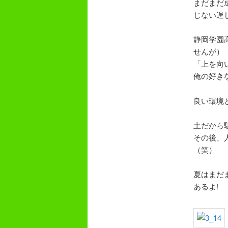
まだまだ
じない逞
静岡学園
せんが）
「上を向
俺の好き
良い環境
土だから
その後、
（笑）
夏はまだま
あるよ!