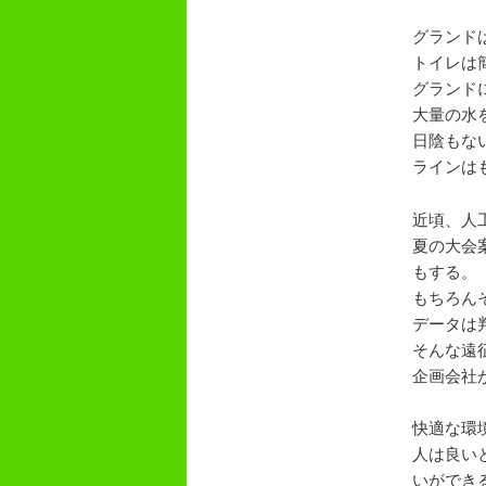
グランド
トイレは
グランド
大量の水
日陰もな
ラインは
近頃、人
夏の大会
もする。
もちろん
データは
そんな遠
企画会社
快適な環
人は良い
いができ