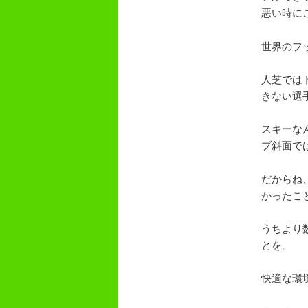
悪い時に
世界のフ
人芝では
きない選
スキーな
ブ斜面で
だからね
かったこ
うちより
とを。
快適な環