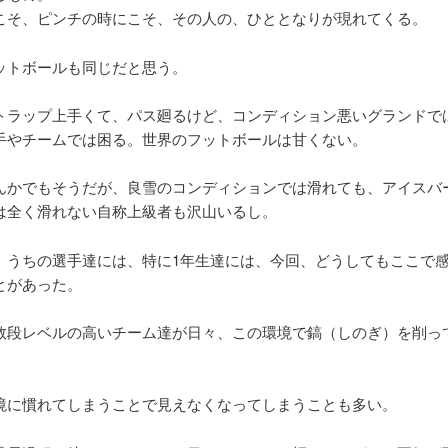
こそ、ピンチの時にこそ、その人の、ひととなりが現れてくる。
ットボールも同じだと思う。
トラップ上手くて、パス廻るけど、コンディション悪いグランドで
手やチームでは困る。世界のフットボールは甘くない。
んかでもそうだが、良雪のコンディションでは滑れても、アイスバ
は全く滑れない自称上級者も沢山いるし。
、うちの選手達には、特に1年生達には、今回、どうしてもここで
とがあった。
数段レベルの高いチーム達が日々、この環境で鎬（しのぎ）を削っ
境に慣れてしまうことで見えなくなってしまうことも多い。