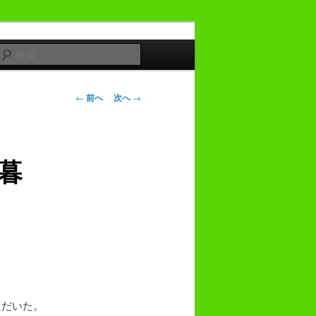
検
索
投
←
前へ
次へ
→
稿
ナ
ビ
暮
ゲ
ー
シ
ョ
ン
ただいた。