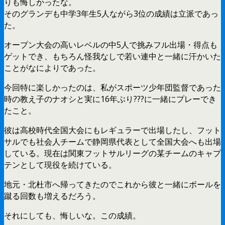
りも悔しかったな。
そのグランデも中学3年生5人ながら3位の成績は立派であっ
た。
オープン大会の高いレベルの中5人で挑みフル出場・得点も
ゲットでき、もちろん怪我なしで若い連中と一緒に汗かいた
ことがなによりであった。
今回特に楽しかったのは、私がスポーツ少年団監督であった
時の教え子のナオシと実に16年ぶり???に一緒にプレーでき
たこと。
彼は高校時代全国大会にもレギュラーで出場したし、フット
サルでも社会人チームで静岡県代表として全国大会へも出場
している。現在は関東フットサルリーグの某チームのキャプ
テンとして現役を続けている。
地元・北杜市へ帰ってきたのでこれから彼と一緒にボールを
蹴る回数も増えるだろう。
それにしても、悔しいな。この成績。